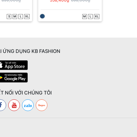
S
M
L
XL
M
L
XL
I ỨNG DỤNG KB FASHION
T NỐI VỚI CHÚNG TÔI
zalo
Shopee