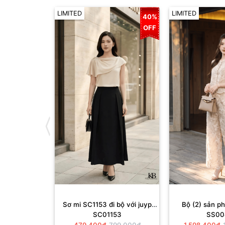
LIMITED
LIMITED
40%
OFF
Sơ mi SC1153 đi bộ với juyp
Bộ (2) sản 
SC01153
SS00
JD643
+QD10
479,400₫
799,000₫
1,598,400₫