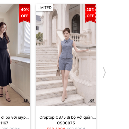
LIMITED
LIMITED
40%
20%
OFF
OFF
đi bộ với juyp
Croptop CS75 đi bộ với quần
Croptop CS72
1167
CS00075
CS
655
QS397.
Q
899,000₫
558,400₫
698,000₫
638,400