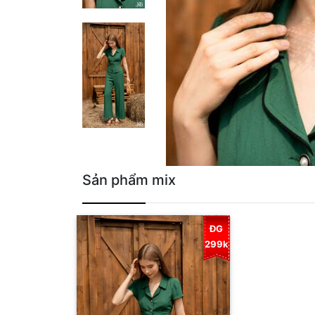
Sản phẩm mix
ĐG
299k