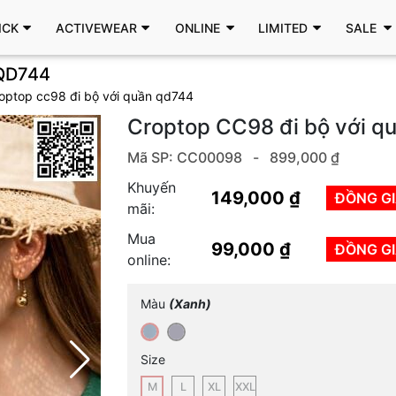
ICK
ACTIVEWEAR
ONLINE
LIMITED
SALE
QD744
roptop cc98 đi bộ với quần qd744
Croptop CC98 đi bộ với 
Mã SP: CC00098 -
899,000 ₫
Khuyến
149,000 ₫
ĐỒNG G
mãi:
Mua
99,000 ₫
ĐỒNG G
online:
Màu
(Xanh)
Size
M
L
XL
XXL