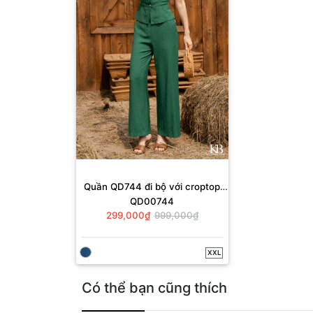
Quần QD744 đi bộ với croptop
QD00744
CC98
299,000₫
999,000₫
XXL
Có thể bạn cũng thích