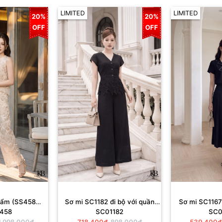
LIMITED
LIMITED
20%
20%
OFF
OFF
phẩm (SS458
Sơ mi SC1182 đi bộ với quần
Sơ mi SC1167 
458
SC01182
SC0
02).
QD984.
JD
1,998,000₫
718,400₫
898,000₫
539,400₫