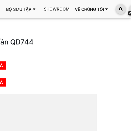
SHOWROOM
BỘ SƯU TẬP
VỀ CHÚNG TÔI
quần QD744
IÁ
IÁ