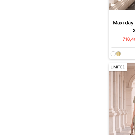
Maxi dây 
718,4
LIMITED