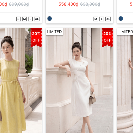
00₫
899,000₫
558,400₫
698,000₫
5
S
M
L
XL
M
L
XL
LIMITED
LIMITED
20%
20%
OFF
OFF