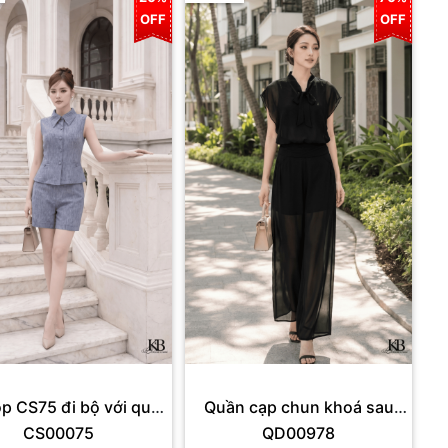
OFF
OFF
p CS75 đi bộ với quần
Quần cạp chun khoá sau
CS00075
QD00978
QS397.
dáng rộng