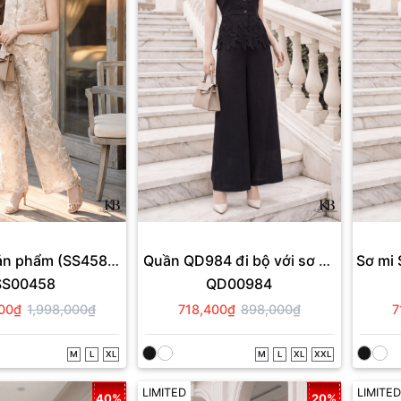
sản phẩm (SS458
Quần QD984 đi bộ với sơ mi
Sơ mi 
SS00458
QD00984
QD1002).
SC1182.
400₫
1,998,000₫
718,400₫
898,000₫
7
M
L
XL
M
L
XL
XXL
LIMITED
LIMITED
40%
20%