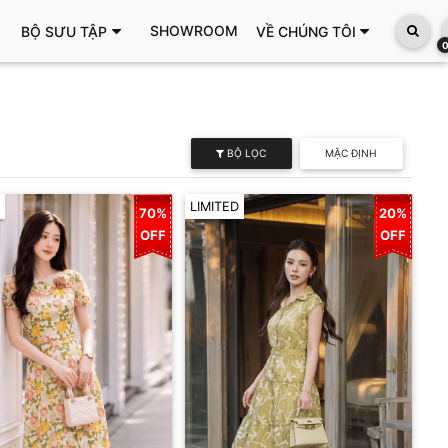
SHOWROOM
BỘ SƯU TẬP
VỀ CHÚNG TÔI
BỘ LỌC
MẶC ĐỊNH
LIMITED
70%
20%
OFF
OFF