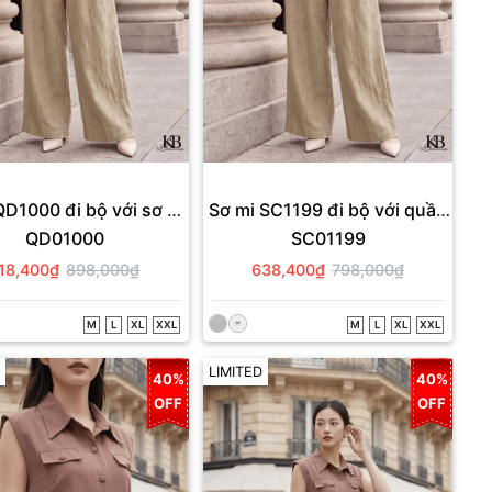
D1000 đi bộ với sơ mi
Sơ mi SC1199 đi bộ với quần
QD01000
SC01199
SC1199
QD1000
18,400₫
898,000₫
638,400₫
798,000₫
M
L
XL
XXL
M
L
XL
XXL
LIMITED
40%
40%
OFF
OFF