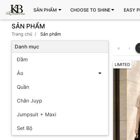
SẢN PHẨM
CHOOSE TO SHINE
EASY P
SẢN PHẨM
trang chủ
Sản phẩm
Danh mục
«
‹
Đầm
LIMITED
Áo
Quần
Chân Juyp
Jumpsuit + Maxi
Set Bộ