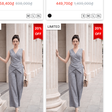
58,400₫
698,000₫
449,700₫
1,499,000₫
M
L
XL
S
M
L
XL
LIMITED
20%
20%
OFF
OFF