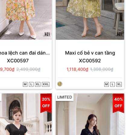
hoa lệch can đai dáng
Maxi cổ bẻ v can tầng
XC00597
XC00592
xoè
9,700₫
2,499,000₫
1,118,400₫
1,398,000₫
M
L
XL
XXL
M
L
XL
LIMITED
20%
40%
OFF
OFF