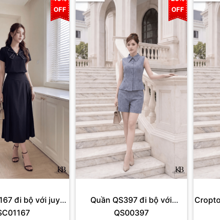
OFF
OFF
167 đi bộ với juyp
Quần QS397 đi bộ với
Cropto
SC01167
QS00397
JD655
croptop CS75.