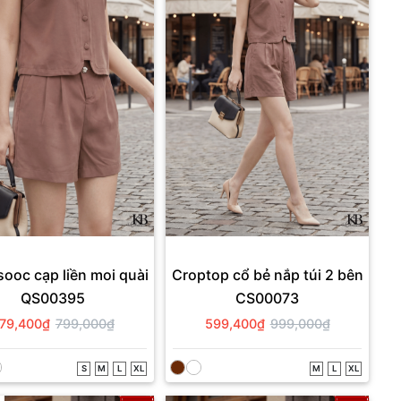
ooc cạp liền moi quài
Croptop cổ bẻ nắp túi 2 bên
QS00395
CS00073
79,400₫
799,000₫
599,400₫
999,000₫
S
M
L
XL
M
L
XL