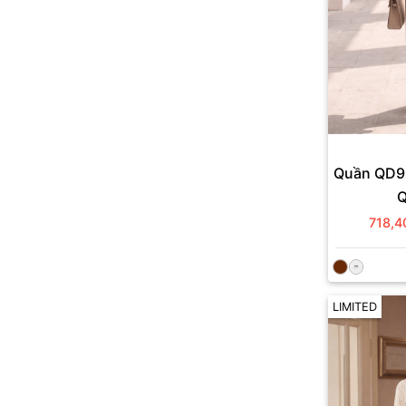
Quần QD98
718,4
LIMITED