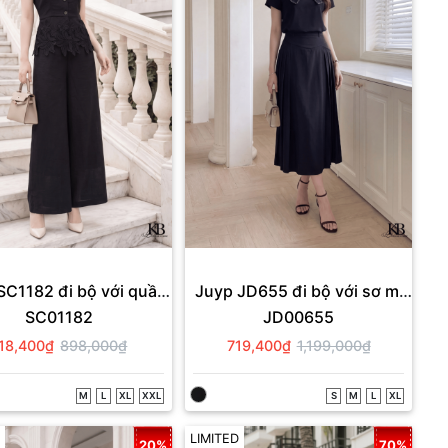
SC1182 đi bộ với quần
Juyp JD655 đi bộ với sơ mi
SC01182
JD00655
QD984.
SC1167
18,400₫
898,000₫
719,400₫
1,199,000₫
M
L
XL
XXL
S
M
L
XL
LIMITED
20%
70%