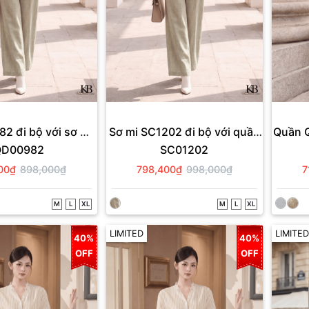
2 đi bộ với sơ mi
Sơ mi SC1202 đi bộ với quần
Quần Q
QD00982
SC01202
SC1202.
QD982.
00₫
898,000₫
798,400₫
998,000₫
7
M
L
XL
M
L
XL
LIMITED
LIMITED
40%
40%
OFF
OFF