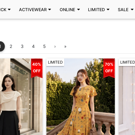
ICK
ACTIVEWEAR
ONLINE
LIMITED
SALE
1
2
3
4
5
›
»
LIMITED
LIMITED
40%
70%
OFF
OFF