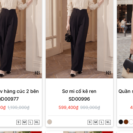
v hàng cúc 2 bên
Sơ mi cổ kê ren
Quần s
QD00977
SD00996
00₫
1,199,000₫
599,400₫
999,000₫
4
S
M
L
XL
S
M
L
XL