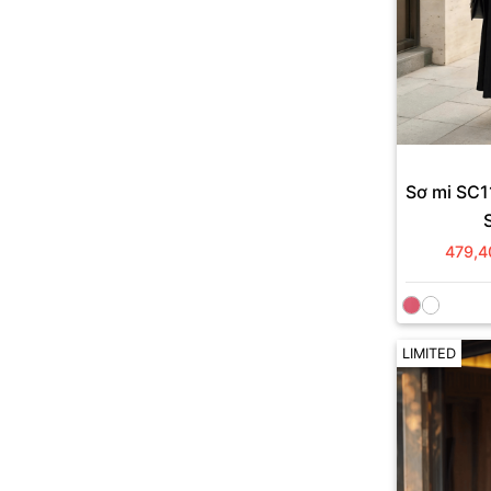
Sơ mi SC1
479,4
LIMITED