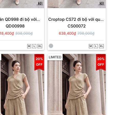
n QD998 đi bộ với
Croptop CS72 đi bộ với quần
QD00998
CS00072
croptop CS72.
QD998.
18,400₫
898,000₫
638,400₫
798,000₫
M
L
XL
M
L
XL
LIMITED
20%
20%
OFF
OFF