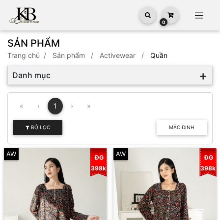
0
SẢN PHẨM
trang chủ
sản phẩm
Activewear
Quần
Danh mục
«
‹
1
›
»
BỘ LỌC
MẶC ĐỊNH
AW
AW
ĐG
ĐG
398k
398k