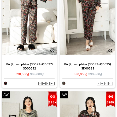
Bộ (2) sản phẩm (SD592+QD697)
Bộ (2) sản phẩm (SD589+QD695)
SD00592
SD00589
398,000₫
999,000₫
398,000₫
999,000₫
S
M
L
XL
S
M
L
XL
AW
AW
ĐG
ĐG
398k
398k