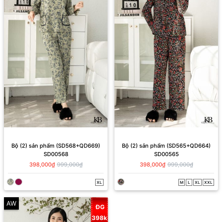
Bộ (2) sản phẩm (SD568+QD669)
Bộ (2) sản phẩm (SD565+QD664)
SD00568
SD00565
398,000₫
999,000₫
398,000₫
999,000₫
XL
M
L
XL
XXL
AW
ĐG
398k