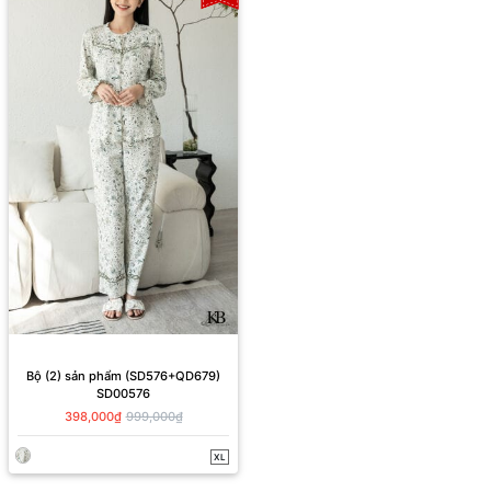
Bộ (2) sản phẩm (SD576+QD679)
SD00576
398,000₫
999,000₫
XL