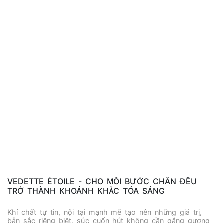
chuẩn mực và cá tính giao hòa, nơi vẻ đẹp thanh lịch
được diễn giải qua những đường cắt tinh tế, tỉ lệ cân
bằng và phom dáng chuẩn chỉnh. Điểm nhấn đặc biệt của
BST nằm ở chất liệu chéo Hàn cao cấp – loại vải có độ
bền và co giãn hoàn hảo, mang đến cảm giác thoải mái
nhưng vẫn đảm bảo form dáng sang trọng và sắc nét.
Mỗi thiết kế được xử lý cẩn trọng trong từng chi tiết, từ
những đường kẻ tinh tế đến cấu trúc suit được may đo
khéo léo, nhằm tôn vinh đường nét cơ thể người phụ nữ
một cách tự nhiên và đầy quyền lực. Từ nơi công sở
đến những khoảnh khắc đời thường, Chic Beyond mở ra
hành trình thể hiện phong thái tự tin và “quyền lực mềm”
– thứ sức mạnh không cần phô diễn nhưng đủ để người
phụ nữ tỏa sáng trong mọi không gian. Không chỉ dừng
lại ở vẻ đẹp bề ngoài, Chic Beyond còn là tấm gương
phản chiếu tinh thần sống đương đại: tối giản nhưng
thượng hạng, thanh lịch nhưng sắc sảo, trầm lắng nhưng
cuốn hút. Mỗi thiết kế là một lời khẳng định – rằng thời
trang không chỉ để mặc, mà còn để thể hiện bản lĩnh và
khí chất vượt thời gian của người phụ nữ hiện đại.
VEDETTE ÉTOILE - CHO MỖI BƯỚC CHÂN ĐỀU
TRỞ THÀNH KHOẢNH KHẮC TỎA SÁNG
Khí chất tự tin, nội tại mạnh mẽ tạo nên những giá trị,
bản sắc riêng biệt, sức cuốn hút không cần gắng gượng