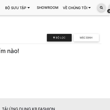
SHOWROOM
BỘ SƯU TẬP
VỀ CHÚNG TÔI
BỘ LỌC
MẶC ĐỊNH
ẩm nào!
TẢI ỨNG DỤNG KB FASHION