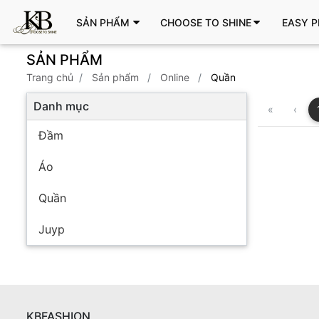
SẢN PHẨM
CHOOSE TO SHINE
EASY P
SẢN PHẨM
trang chủ
sản phẩm
Online
Quần
Danh mục
«
‹
Đầm
Áo
Quần
Juyp
KBFASHION