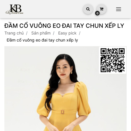
0
ĐẦM CỔ VUÔNG EO ĐAI TAY CHUN XẾP LY
trang chủ
sản phẩm
easy pick
đầm cổ vuông eo đai tay chun xếp ly