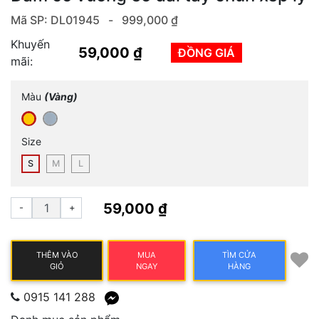
Mã SP: DL01945 -
999,000 ₫
Khuyến
59,000 ₫
ĐỒNG GIÁ
mãi:
Màu
(Vàng)
Size
S
M
L
59,000 ₫
-
+
THÊM VÀO
MUA
TÌM CỬA
GIỎ
NGAY
HÀNG
0915 141 288