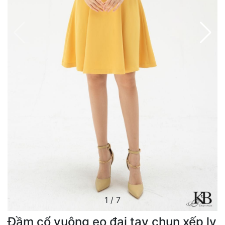
1
/
7
Đầm cổ vuông eo đai tay chun xếp ly