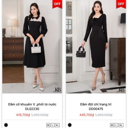
OFF
OFF
Đầm cổ khuyên V ,phối tơ nước
Đầm đột chỉ trang trí
DL02230
DD00475
419,700₫
1,399,000₫
449,700₫
1,499,000₫
M
L
XL
M
L
XL