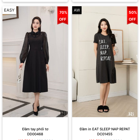
EASY
AW
70%
50%
OFF
OFF
Đầm tay phối tơ
Đầm in EAT SLEEP NAP REPAT
DD00468
DC01455