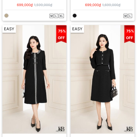
699,000₫
1,599,000₫
699,000₫
1,699,000₫
M
L
XL
M
L
EASY
EASY
75%
75%
OFF
OFF