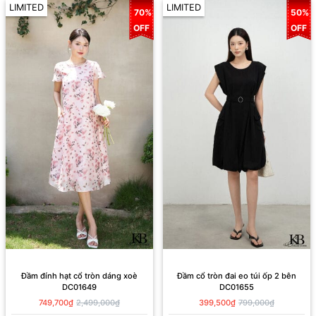
LIMITED
LIMITED
70%
50%
OFF
OFF
Đầm đính hạt cổ tròn dáng xoè
Đầm cổ tròn đai eo túi ốp 2 bên
DC01649
DC01655
749,700₫
2,499,000₫
399,500₫
799,000₫