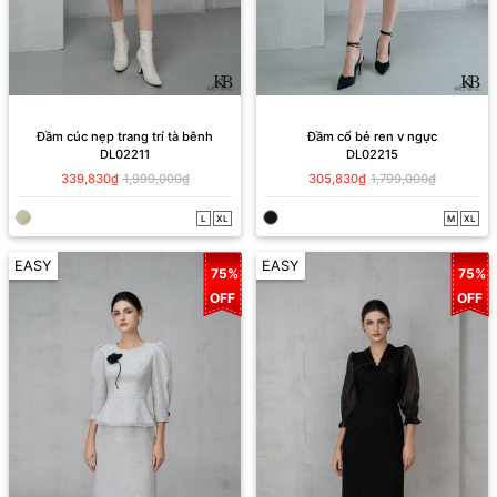
Đầm cúc nẹp trang trí tà bênh
Đầm cổ bẻ ren v ngực
DL02211
DL02215
339,830₫
1,999,000₫
305,830₫
1,799,000₫
L
XL
M
XL
EASY
EASY
75%
75%
OFF
OFF