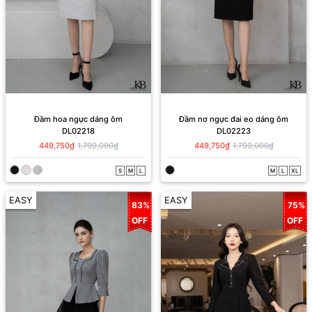
Đầm hoa ngực dáng ôm
Đầm nơ ngực đai eo dáng ôm
DL02218
DL02223
449,750₫
1,799,000₫
449,750₫
1,799,000₫
S
M
L
M
L
XL
EASY
EASY
83%
75%
OFF
OFF