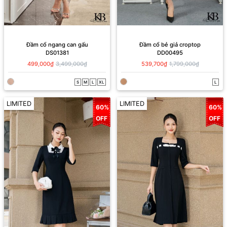
Đầm cổ ngang can gấu
Đầm cổ bẻ giả croptop
DS01381
DD00495
499,000₫
3,499,000₫
539,700₫
1,799,000₫
S
M
L
XL
L
LIMITED
LIMITED
60%
60%
OFF
OFF