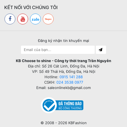
KẾT NỐI VỚI CHÚNG TÔI
zalo
Shopee
Đăng ký nhận tin khuyến mại
KB Choose to shine - Công ty thời trang Trần Nguyễn
Địa chỉ: Số 26 Cát Linh, Đống Đa, Hà Nội
VP: Số 49 Thái Hà, Đống Đa, Hà Nội
Hotline:
0915 141 288
CSKH:
024 3538 0977
Email: saleonlinekb@gmail.com
© 2008 - 2026 KBFashion