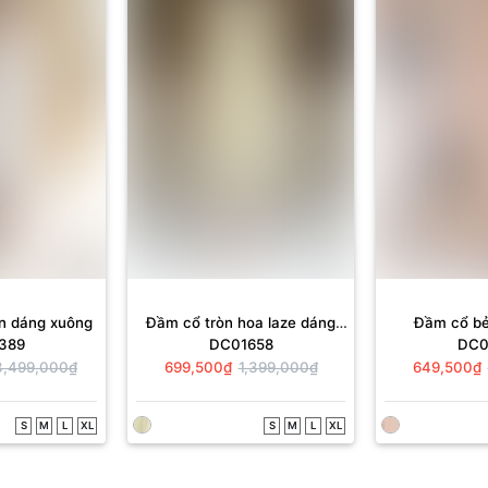
òn dáng xuông
Đầm cổ tròn hoa laze dáng
Đầm cổ bẻ
389
DC01658
DC0
xuông
3,499,000₫
699,500₫
1,399,000₫
649,500₫
S
M
L
XL
S
M
L
XL