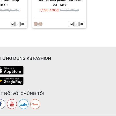
0592
SS00458
QD
+QD1002).
SC
1,398,000₫
1,598,400₫
1,998,000₫
718,400
M
L
XL
M
L
XL
I ỨNG DỤNG KB FASHION
T NỐI VỚI CHÚNG TÔI
zalo
Shopee