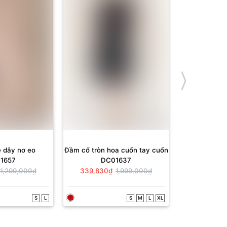
 dây nơ eo
Đầm cổ tròn hoa cuốn tay cuốn
Đầm cổ xếp 
1657
DC01637
DL
tr
1,299,000₫
339,830₫
1,999,000₫
2,249,550
S
L
S
M
L
XL