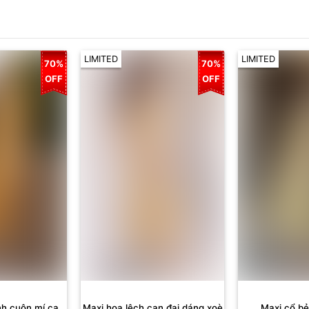
LIMITED
LIMITED
70%
70%
OFF
OFF
nh cuộn mí can
Maxi hoa lệch can đai dáng xoè
Maxi cổ bẻ