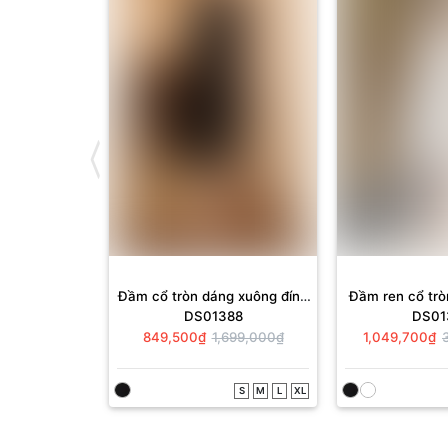
Đầm cổ tròn dáng xuông đính
Đầm ren cổ tr
DS01388
DS01
hoa
849,500₫
1,699,000₫
1,049,700₫
S
M
L
XL