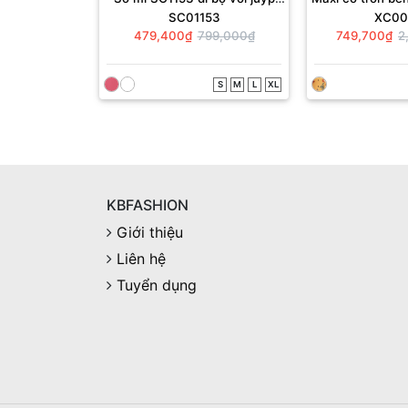
SC01153
XC00
JD643
đai dán
479,400₫
799,000₫
749,700₫
2
S
M
L
XL
KBFASHION
Giới thiệu
Liên hệ
Tuyển dụng