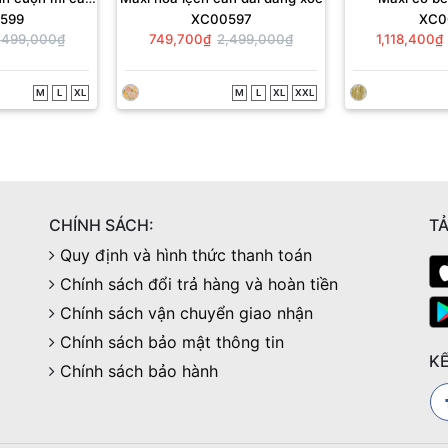
599
XC00597
XC0
g xoè
,499,000₫
749,700₫
2,499,000₫
1,118,400₫
M
L
XL
M
L
XL
XXL
CHÍNH SÁCH:
TẢ
Quy định và hình thức thanh toán
Chính sách đổi trả hàng và hoàn tiền
Chính sách vận chuyển giao nhận
Chính sách bảo mật thông tin
KẾ
Chính sách bảo hành