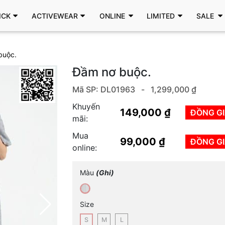
ICK
ACTIVEWEAR
ONLINE
LIMITED
SALE
buộc.
Đầm nơ buộc.
Mã SP: DL01963 -
1,299,000 ₫
Khuyến
149,000 ₫
ĐỒNG G
mãi:
Mua
99,000 ₫
ĐỒNG G
online:
Màu
(Ghi)
Size
S
M
L