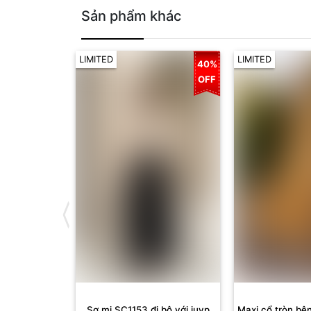
Sản phẩm khác
LIMITED
LIMITED
40%
OFF
Sơ mi SC1153 đi bộ với juyp
Maxi cổ tròn bê