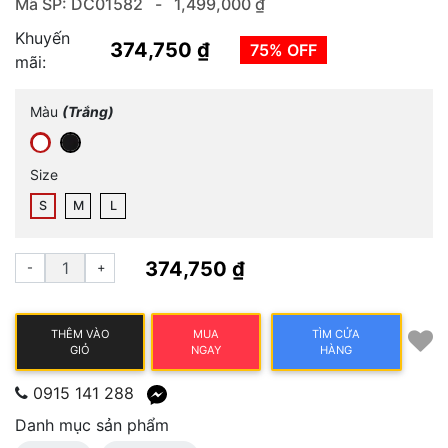
Mã SP: DC01582 -
1,499,000 ₫
Khuyến
374,750 ₫
75% OFF
mãi:
Màu
(Trắng)
Size
S
M
L
374,750 ₫
-
+
THÊM VÀO
MUA
TÌM CỬA
GIỎ
NGAY
HÀNG
0915 141 288
Danh mục sản phẩm