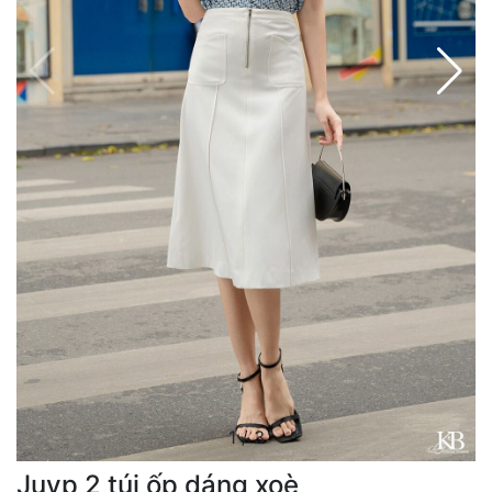
1
/
3
Juyp 2 túi ốp dáng xoè