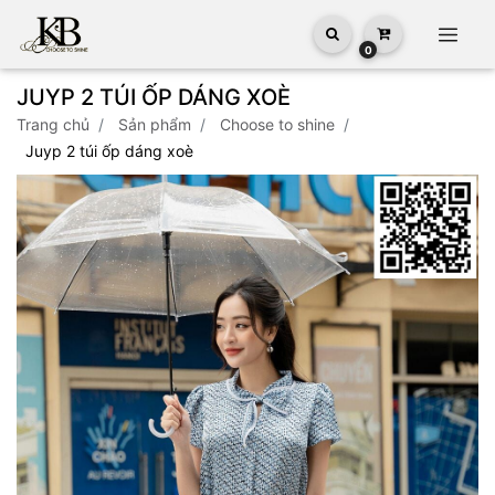
0
JUYP 2 TÚI ỐP DÁNG XOÈ
trang chủ
sản phẩm
choose to shine
juyp 2 túi ốp dáng xoè