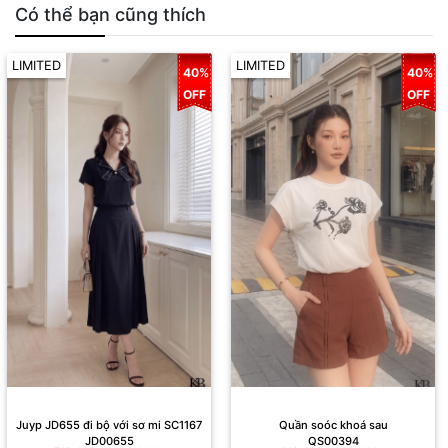
Có thể bạn cũng thích
LIMITED
LIMITED
40%
40%
OFF
OFF
Juyp JD655 đi bộ với sơ mi SC1167
Quần soóc khoá sau