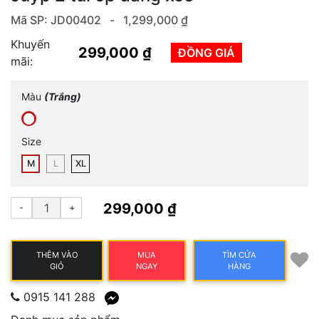
Mã SP: JD00402 -
1,299,000 ₫
Khuyến
299,000 ₫
ĐỒNG GIÁ
mãi:
Màu
(Trắng)
Size
M
L
XL
299,000 ₫
-
+
THÊM VÀO
MUA
TÌM CỬA
GIỎ
NGAY
HÀNG
0915 141 288