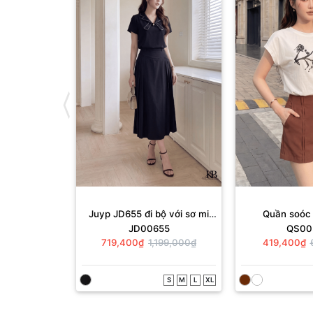
Juyp JD655 đi bộ với sơ mi
Quần soóc
JD00655
QS00
SC1167
719,400₫
1,199,000₫
419,400₫
S
M
L
XL