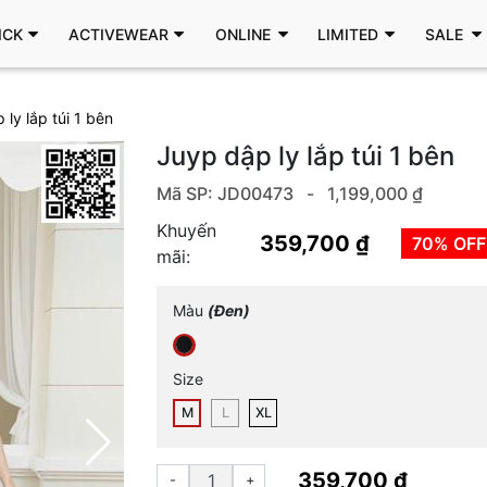
ICK
ACTIVEWEAR
ONLINE
LIMITED
SALE
 ly lắp túi 1 bên
Juyp dập ly lắp túi 1 bên
Mã SP: JD00473 -
1,199,000 ₫
Khuyến
359,700 ₫
70% OFF
mãi:
Màu
(Đen)
Size
M
L
XL
359,700 ₫
-
+