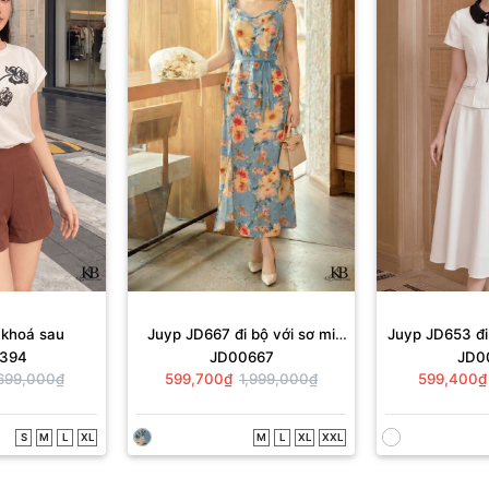
 khoá sau
Juyp JD667 đi bộ với sơ mi
Juyp JD653 đi
394
JD00667
JD0
SS459
CC
699,000₫
599,700₫
1,999,000₫
599,400₫
S
M
L
XL
M
L
XL
XXL