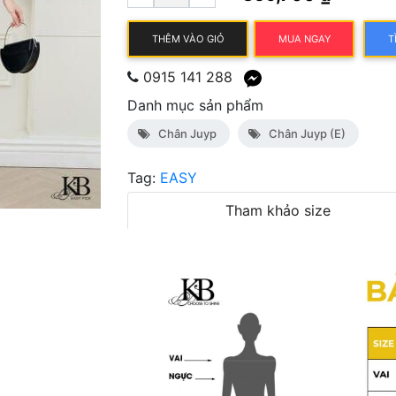
THÊM VÀO GIỎ
MUA NGAY
T
0915 141 288
Danh mục sản phẩm
Chân Juyp
Chân Juyp (E)
Tag:
EASY
Tham khảo size