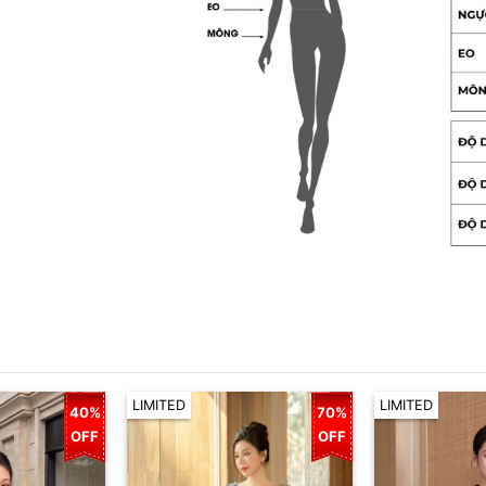
LIMITED
LIMITED
40%
70%
OFF
OFF