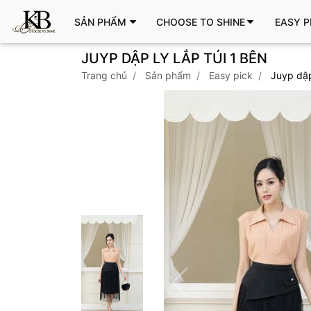
SẢN PHẨM
CHOOSE TO SHINE
EASY P
JUYP DẬP LY LẮP TÚI 1 BÊN
trang chủ
sản phẩm
easy pick
juyp dập