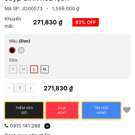
Mã SP: JD00573 -
1,599,000 ₫
Khuyến
271,830 ₫
83% OFF
mãi:
Màu
(Đen)
Size
S
M
L
XL
271,830 ₫
-
+
THÊM VÀO
MUA
TÌM CỬA
GIỎ
NGAY
HÀNG
0915 141 288