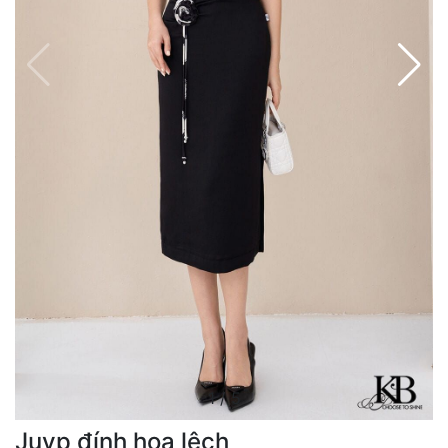
1
/
5
Juyp đính hoa lệch