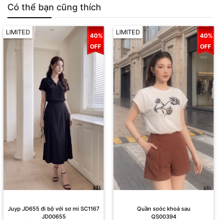
Có thể bạn cũng thích
LIMITED
LIMITED
40%
40%
OFF
OFF
Juyp JD655 đi bộ với sơ mi SC1167
Quần soóc khoá sau