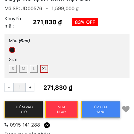
Mã SP: JD00576 -
1,599,000 ₫
Khuyến
271,830 ₫
83% OFF
mãi:
Màu
(Đen)
Size
S
M
L
XL
271,830 ₫
-
+
THÊM VÀO
MUA
TÌM CỬA
GIỎ
NGAY
HÀNG
0915 141 288