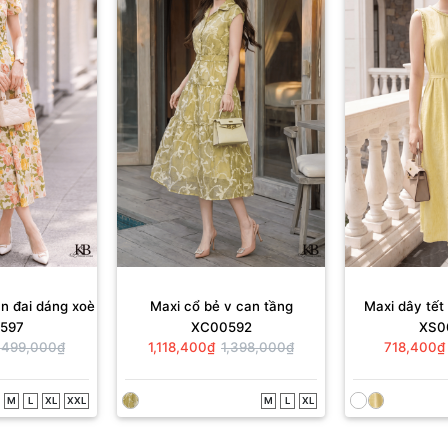
n đai dáng xoè
Maxi cổ bẻ v can tầng
Maxi dây tết 
597
XC00592
XS0
xu
,499,000₫
1,118,400₫
1,398,000₫
718,400₫
M
L
XL
XXL
M
L
XL