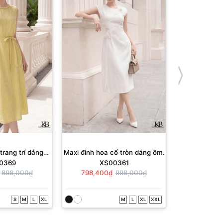
trang trí dáng
Maxi đính hoa cổ tròn dáng ôm.
Maxi cổ tròn 
0369
XS00361
XS
ông
898,000₫
798,400₫
998,000₫
689,700₫
S
M
L
XL
M
L
XL
XXL