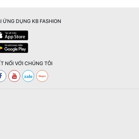
I ỨNG DỤNG KB FASHION
T NỐI VỚI CHÚNG TÔI
zalo
Shopee