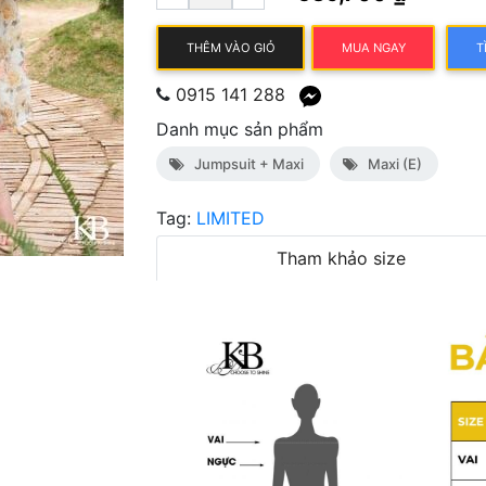
THÊM VÀO GIỎ
MUA NGAY
T
0915 141 288
Danh mục sản phẩm
Jumpsuit + Maxi
Maxi (E)
Tag:
LIMITED
Tham khảo size