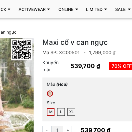
ICK
ACTIVEWEAR
ONLINE
LIMITED
SALE
 can ngực
Maxi cổ v can ngực
Mã SP: XC00501 -
1,799,000 ₫
Khuyến
539,700 ₫
70% OFF
mãi:
Màu
(Hoa)
Size
M
L
XL
539,700 ₫
-
+