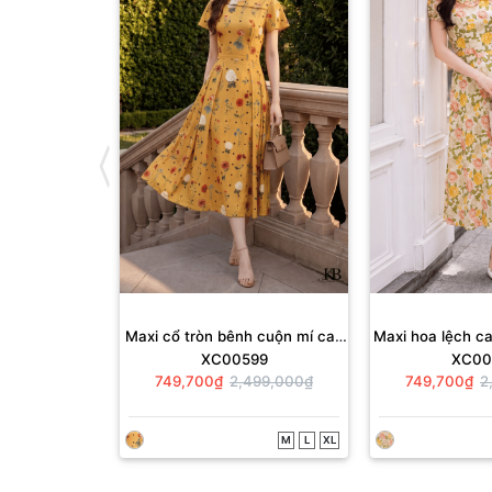
Maxi cổ tròn bênh cuộn mí can
Maxi hoa lệch ca
XC00599
XC00
đai dáng xoè
749,700₫
2,499,000₫
749,700₫
2
M
L
XL