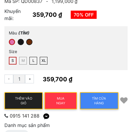
Mã SP: QD00837 -
1,199,000 ₫
Khuyến
359,700 ₫
70% OFF
mãi:
Màu
(TÍM)
Size
S
M
L
XL
359,700 ₫
-
+
THÊM VÀO
MUA
TÌM CỬA
GIỎ
NGAY
HÀNG
0915 141 288
Danh mục sản phẩm