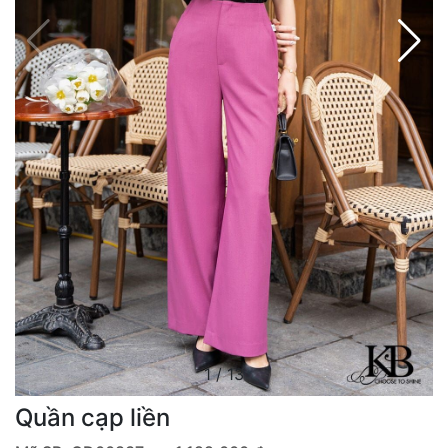
1
/
13
Quần cạp liền