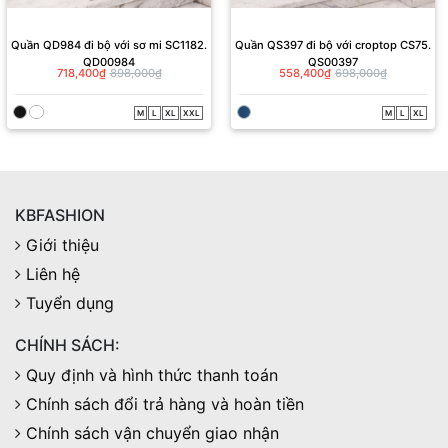
Quần QD984 đi bộ với sơ mi SC1182.
Quần QS397 đi bộ với croptop CS75.
QD00984
QS00397
718,400₫
898,000₫
558,400₫
698,000₫
M
L
XL
XXL
M
L
XL
KBFASHION
Giới thiệu
Liên hệ
Tuyển dụng
CHÍNH SÁCH:
Quy định và hình thức thanh toán
Chính sách đổi trả hàng và hoàn tiền
Chính sách vận chuyển giao nhận