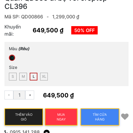
CL396
Mã SP: QD00866 -
1,299,000 ₫
Khuyến
649,500 ₫
50% OFF
mãi:
Màu
(Rêu)
Size
S
M
L
XL
649,500 ₫
-
+
THÊM VÀO
MUA
TÌM CỬA
GIỎ
NGAY
HÀNG
0915 141 288