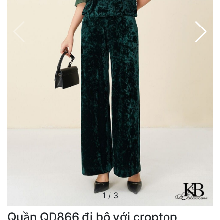
1
/
3
Quần QD866 đi bộ với croptop