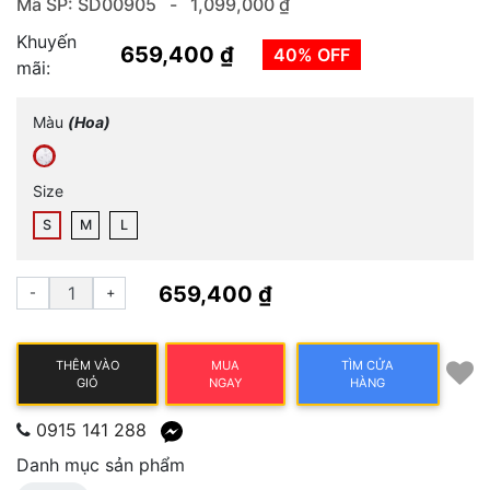
Mã SP: SD00905 -
1,099,000 ₫
Khuyến
659,400 ₫
40% OFF
mãi:
Màu
(Hoa)
Size
S
M
L
659,400 ₫
-
+
THÊM VÀO
MUA
TÌM CỬA
GIỎ
NGAY
HÀNG
0915 141 288
Danh mục sản phẩm