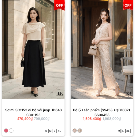
OFF
OFF
Sơ mi SC1153 đi bộ với juyp JD643
Bộ (2) sản phẩm (SS458 +QD1002).
SC01153
SS00458
479,400₫
799,000₫
1,598,400₫
1,998,000₫
S
M
L
XL
M
L
XL