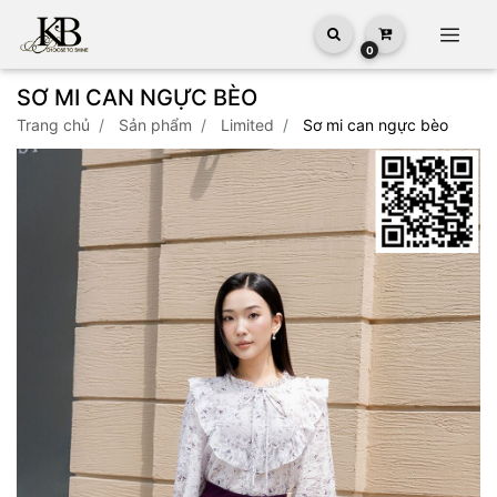
0
SƠ MI CAN NGỰC BÈO
trang chủ
sản phẩm
limited
sơ mi can ngực bèo