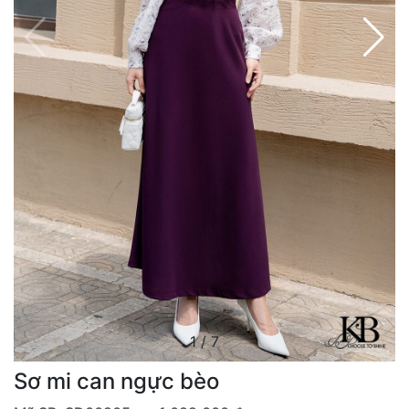
1
/
7
Sơ mi can ngực bèo