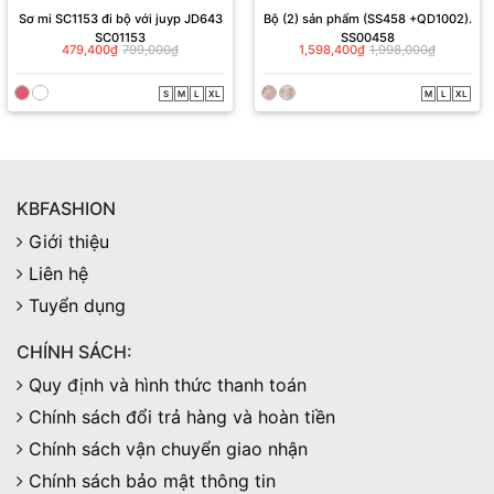
Sơ mi SC1153 đi bộ với juyp JD643
Bộ (2) sản phẩm (SS458 +QD1002).
SC01153
SS00458
479,400₫
799,000₫
1,598,400₫
1,998,000₫
S
M
L
XL
M
L
XL
KBFASHION
Giới thiệu
Liên hệ
Tuyển dụng
CHÍNH SÁCH:
Quy định và hình thức thanh toán
Chính sách đổi trả hàng và hoàn tiền
Chính sách vận chuyển giao nhận
Chính sách bảo mật thông tin