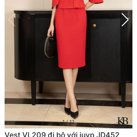
1
/
12
Vest VL209 đi bộ với juyp JD452