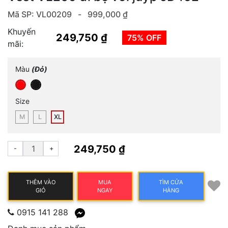
Mã SP: VL00209 -
999,000 ₫
Khuyến
249,750 ₫
75% OFF
mãi:
Màu
(Đỏ)
Size
M
L
XL
249,750 ₫
-
+
THÊM VÀO
MUA
TÌM CỬA
GIỎ
NGAY
HÀNG
0915 141 288