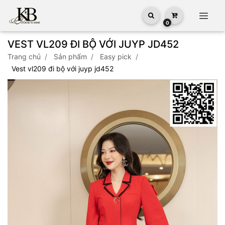
0
VEST VL209 ĐI BỘ VỚI JUYP JD452
trang chủ
sản phẩm
easy pick
vest vl209 đi bộ với juyp jd452