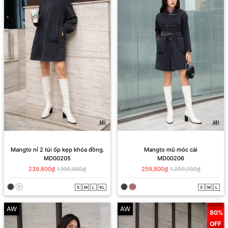
Mangto nỉ 2 túi ốp kẹp khóa đồng.
Mangto mũ móc cài
MD00205
MD00206
239,800₫
1,199,000₫
259,800₫
1,299,000₫
S
M
L
XL
S
M
L
AW
AW
80%
OFF