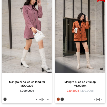
Mangto nỉ đai eo cổ lông rời
Mangto nỉ cổ bẻ 2 túi ốp
MD00202
MD00204
1,299,000₫
239,800₫
1,199,000₫
S
M
L
XL
S
M
L