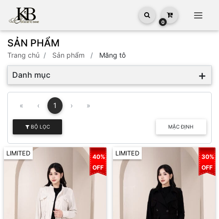
0
SẢN PHẨM
trang chủ
sản phẩm
Măng tô
Danh mục
«
‹
1
›
»
BỘ LỌC
MẶC ĐỊNH
LIMITED
LIMITED
40%
30%
OFF
OFF