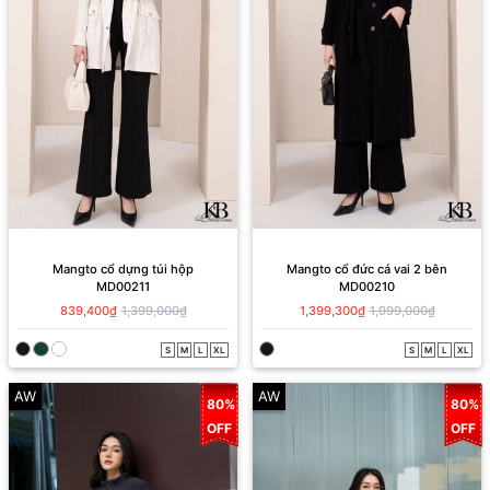
Mangto cổ dựng túi hộp
Mangto cổ đức cá vai 2 bên
MD00211
MD00210
839,400₫
1,399,000₫
1,399,300₫
1,999,000₫
S
M
L
XL
S
M
L
XL
AW
AW
80%
80%
OFF
OFF