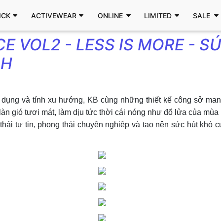
ICK
ACTIVEWEAR
ONLINE
LIMITED
SALE
 VOL2 - LESS IS MORE - S
CH
ụng và tính xu hướng, KB cùng những thiết kế công sở mang t
t làn gió tươi mát, làm dịu tức thời cái nóng như đổ lửa của mù
ần thái tự tin, phong thái chuyên nghiệp và tạo nên sức hút k