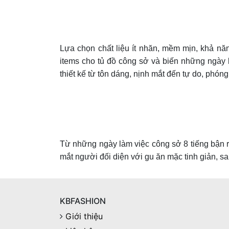
Lựa chọn chất liệu ít nhăn, mềm mịn, khả nă
items cho tủ đồ công sở và biến những ngày l
thiết kế từ tôn dáng, nịnh mắt đến tự do, phón
Từ những ngày làm việc công sở 8 tiếng bận rộ
mắt người đối diện với gu ăn mặc tinh giản, san
KBFASHION
Giới thiệu