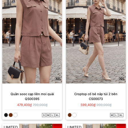
Quần sooc cạp liền moi quài
Croptop cổ bẻ nắp túi 2 bên
QS00395
CS00073
479,400₫
799,000₫
599,400₫
999,000₫
S
M
L
XL
M
L
XL
LIMITED
LIMITED