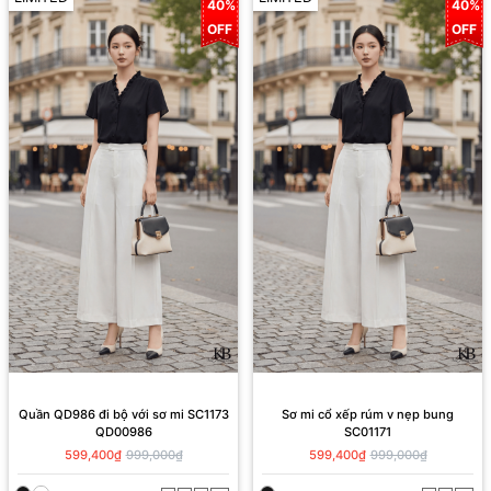
40%
40%
OFF
OFF
Quần QD986 đi bộ với sơ mi SC1173
Sơ mi cổ xếp rúm v nẹp bung
QD00986
SC01171
599,400₫
999,000₫
599,400₫
999,000₫