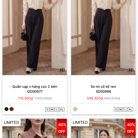
Quần cạp v hàng cúc 2 bên
Sơ mi cổ kê ren
QD00977
SD00996
719,400₫
1,199,000₫
599,400₫
999,000₫
S
M
L
XL
S
M
L
XL
LIMITED
LIMITED
40%
40%
OFF
OFF