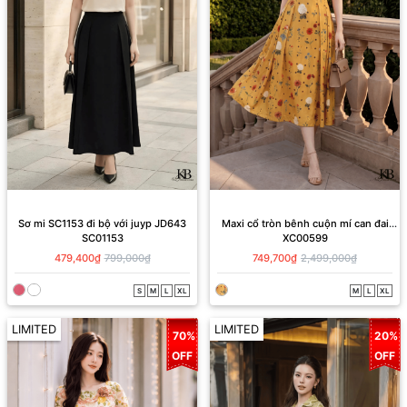
Sơ mi SC1153 đi bộ với juyp JD643
Maxi cổ tròn bênh cuộn mí can đai
SC01153
XC00599
dáng xoè
479,400₫
799,000₫
749,700₫
2,499,000₫
S
M
L
XL
M
L
XL
LIMITED
LIMITED
70%
20%
OFF
OFF