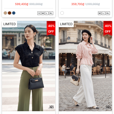
599,400₫
999,000₫
359,700₫
1,199,000₫
S
M
L
XL
M
L
XL
LIMITED
LIMITED
40%
40%
OFF
OFF