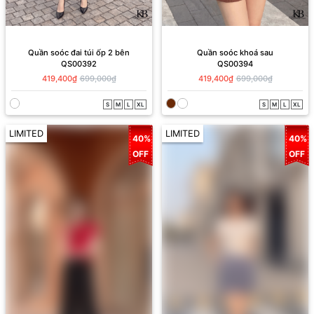
Quần soóc đai túi ốp 2 bên
Quần soóc khoá sau
QS00392
QS00394
419,400₫
699,000₫
419,400₫
699,000₫
S
M
L
XL
S
M
L
XL
LIMITED
LIMITED
40%
40%
OFF
OFF