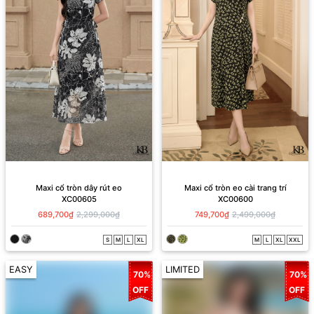
Maxi cổ tròn dây rút eo
Maxi cổ tròn eo cài trang trí
XC00605
XC00600
689,700₫
2,299,000₫
749,700₫
2,499,000₫
S
M
L
XL
M
L
XL
XXL
EASY
LIMITED
70%
70%
OFF
OFF