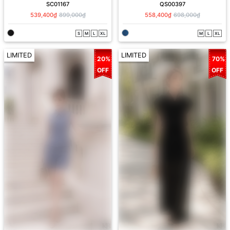
SC01167
QS00397
539,400₫
899,000₫
558,400₫
698,000₫
S
M
L
XL
M
L
XL
LIMITED
LIMITED
20%
70%
OFF
OFF