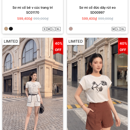
Sơ mi cổ bẻ v cúc trang trí
Sơ mi cổ đức dây rút eo
SC01170
SD00997
599,400₫
999,000₫
599,400₫
999,000₫
S
M
L
XL
M
L
XL
LIMITED
LIMITED
40%
40%
OFF
OFF