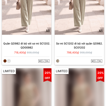
Quần QD982 đi bộ với sơ mi SC1202.
Sơ mi SC1202 đi bộ với quần QD982.
QD00982
SC01202
718,400₫
898,000₫
798,400₫
998,000₫
M
L
XL
M
L
XL
LIMITED
LIMITED
20%
20%
OFF
OFF