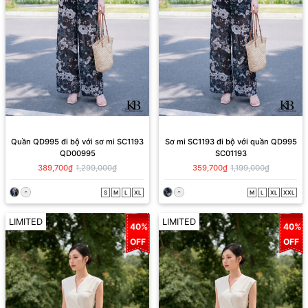
Quần QD995 đi bộ với sơ mi SC1193
Sơ mi SC1193 đi bộ với quần QD995
QD00995
SC01193
389,700₫
1,299,000₫
359,700₫
1,199,000₫
S
M
L
XL
M
L
XL
XXL
LIMITED
LIMITED
40%
40%
OFF
OFF