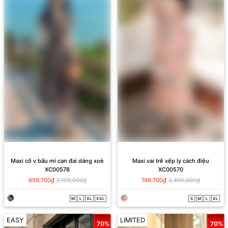
Maxi cổ v bấu mí can đai dáng xoè
Maxi vai trễ xếp ly cách điệu
XC00578
XC00570
659,700₫
2,199,000₫
749,700₫
2,499,000₫
M
L
XL
XXL
S
M
L
XL
EASY
LIMITED
70%
70%