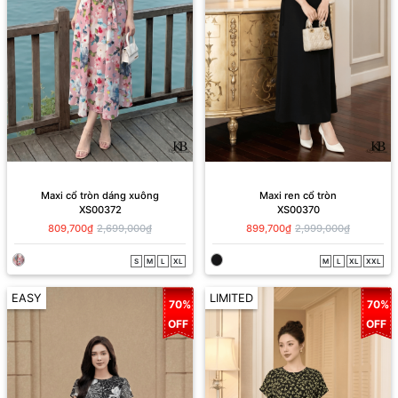
Maxi cổ tròn dáng xuông
Maxi ren cổ tròn
XS00372
XS00370
809,700₫
2,699,000₫
899,700₫
2,999,000₫
S
M
L
XL
M
L
XL
XXL
EASY
LIMITED
70%
70%
OFF
OFF