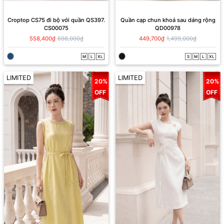
Croptop CS75 đi bộ với quần QS397.
Quần cạp chun khoá sau dáng rộng
CS00075
QD00978
558,400₫
698,000₫
449,700₫
1,499,000₫
M
L
XL
S
M
L
XL
LIMITED
LIMITED
20%
20%
OFF
OFF