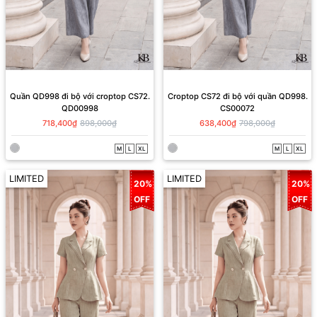
Quần QD998 đi bộ với croptop CS72.
Croptop CS72 đi bộ với quần QD998.
QD00998
CS00072
718,400₫
898,000₫
638,400₫
798,000₫
M
L
XL
M
L
XL
LIMITED
LIMITED
20%
20%
OFF
OFF