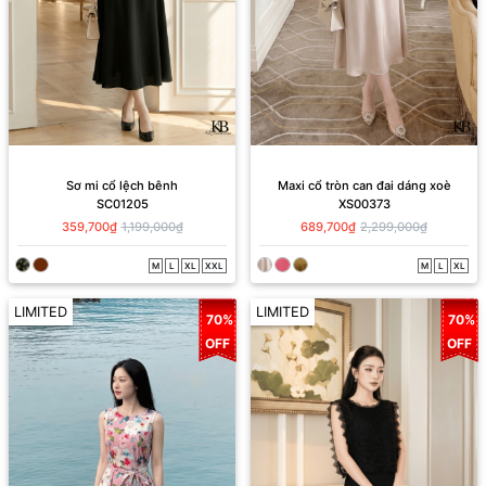
Sơ mi cổ lệch bênh
Maxi cổ tròn can đai dáng xoè
SC01205
XS00373
359,700₫
1,199,000₫
689,700₫
2,299,000₫
M
L
XL
XXL
M
L
XL
LIMITED
LIMITED
70%
70%
OFF
OFF