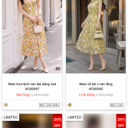
Maxi hoa lệch can đai dáng xoè
Maxi cổ bẻ v can tầng
XC00597
XC00592
749,700₫
2,499,000₫
1,118,400₫
1,398,000₫
M
L
XL
XXL
M
L
XL
LIMITED
LIMITED
20%
20%
OFF
OFF