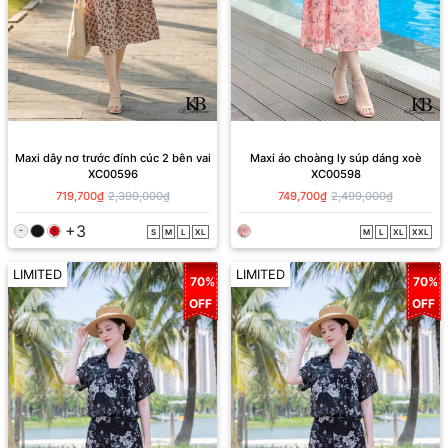
Maxi dây nơ trước đính cúc 2 bên vai
Maxi áo choàng ly súp dáng xoè
XC00596
XC00598
719,700₫
2,399,000₫
749,700₫
2,499,000₫
+3
S
M
L
XL
M
L
XL
XXL
LIMITED
LIMITED
70%
70%
OFF
OFF