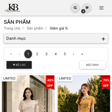
0
SẢN PHẨM
trang chủ
Sản phẩm
Giảm giá %
Danh mục
«
‹
1
2
3
4
5
›
»
BỘ LỌC
MẶC ĐỊNH
LIMITED
LIMITED
40%
70%
OFF
OFF