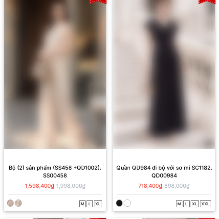
Bộ (2) sản phẩm (SS458 +QD1002).
Quần QD984 đi bộ với sơ mi SC1182.
SS00458
QD00984
1,598,400₫
1,998,000₫
718,400₫
898,000₫
M
L
XL
M
L
XL
XXL