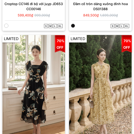
Croptop CC146 đi bộ với juyp JD653
Đầm cổ tròn dáng xuông đính hoa
CC00146
DS01388
599,400₫
999,000₫
849,500₫
1,699,000₫
S
M
L
XL
S
M
L
XL
LIMITED
LIMITED
70%
70%
OFF
OFF