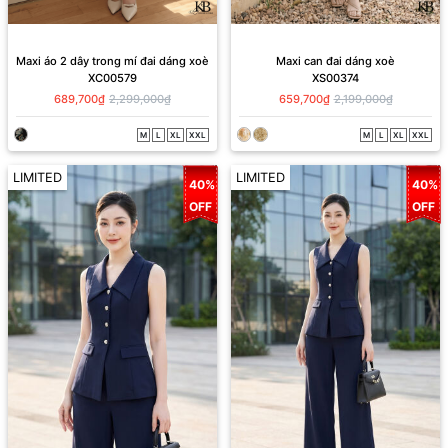
Maxi áo 2 dây trong mí đai dáng xoè
Maxi can đai dáng xoè
XC00579
XS00374
689,700₫
2,299,000₫
659,700₫
2,199,000₫
M
L
XL
XXL
M
L
XL
XXL
LIMITED
LIMITED
40%
40%
OFF
OFF