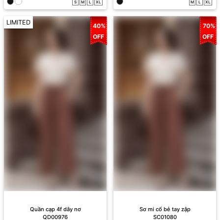
S
M
L
XL
M
L
XL
LIMITED
40%
70%
OFF
OFF
Quần cạp 4f dây nơ
Sơ mi cổ bẻ tay zập
QD00976
SC01080