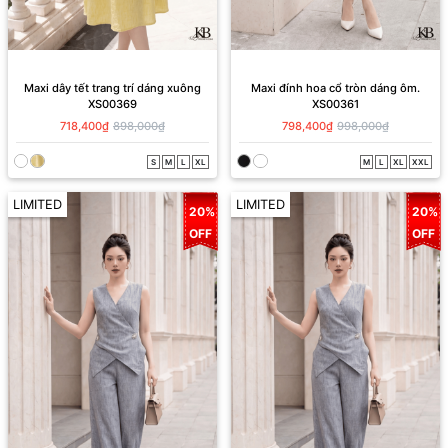
Maxi dây tết trang trí dáng xuông
Maxi đính hoa cổ tròn dáng ôm.
XS00369
XS00361
718,400₫
898,000₫
798,400₫
998,000₫
S
M
L
XL
M
L
XL
XXL
LIMITED
LIMITED
20%
20%
OFF
OFF