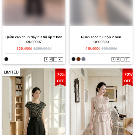
Quần cạp chun dây rút túi ốp 2 bên
Quần soóc túi hộp 2 bên
QD00997
QS00390
839,400₫
1,399,000₫
419,400₫
699,000₫
S
M
L
XL
S
M
L
XL
LIMITED
70%
70%
OFF
OFF