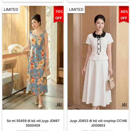
LIMITED
LIMITED
70%
40%
OFF
OFF
Sơ mi SS459 đi bộ với juyp JD667
Juyp JD653 đi bộ với croptop CC146
SS00459
JD00653