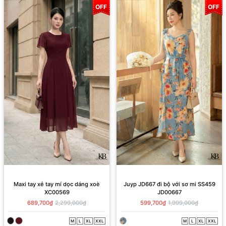
OFF
OFF
Maxi tay xẻ tay mí dọc dáng xoè
Juyp JD667 đi bộ với sơ mi SS459
XC00569
JD00667
689,700₫
2,299,000₫
599,700₫
1,999,000₫
M
L
XL
XXL
M
L
XL
XXL