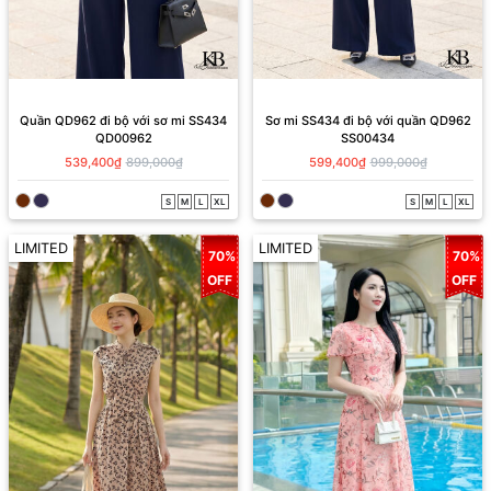
Quần QD962 đi bộ với sơ mi SS434
Sơ mi SS434 đi bộ với quần QD962
QD00962
SS00434
539,400₫
899,000₫
599,400₫
999,000₫
S
M
L
XL
S
M
L
XL
LIMITED
LIMITED
70%
70%
OFF
OFF