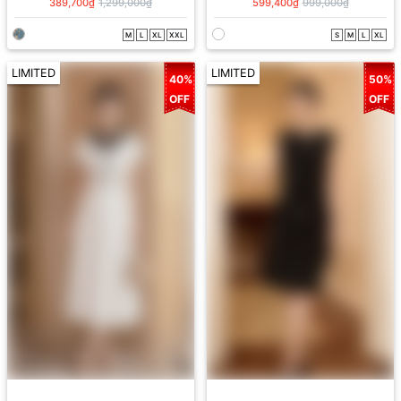
389,700₫
1,299,000₫
599,400₫
999,000₫
M
L
XL
XXL
S
M
L
XL
LIMITED
LIMITED
40%
50%
OFF
OFF