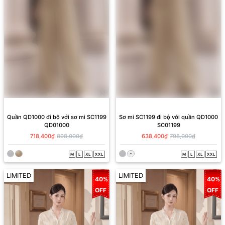
Quần QD1000 đi bộ với sơ mi SC1199
Sơ mi SC1199 đi bộ với quần QD1000
QD01000
SC01199
718,400₫
898,000₫
638,400₫
798,000₫
M
L
XL
XXL
M
L
XL
XXL
LIMITED
LIMITED
40%
40%
OFF
OFF