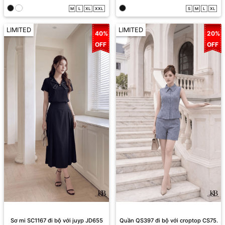
M
L
XL
XXL
S
M
L
XL
LIMITED
LIMITED
40%
20%
OFF
OFF
Sơ mi SC1167 đi bộ với juyp JD655
Quần QS397 đi bộ với croptop CS75.