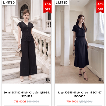
LIMITED
LIMITED
20%
40%
OFF
OFF
Sơ mi SC1182 đi bộ với quần QD984.
Juyp JD655 đi bộ với sơ mi SC1167
SC01182
JD00655
718,400₫
898,000₫
719,400₫
1,199,000₫