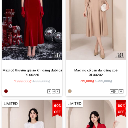
Maxi cổ thuyền giả áo khỉ dáng đuôi cá
Maxi nơ cổ can đai dáng xoè
XL00226
XL00202
1,999,600₫
4,999,000₫
719,600₫
1,799,000₫
S
M
L
M
L
XL
LIMITED
LIMITED
60%
60%
OFF
OFF