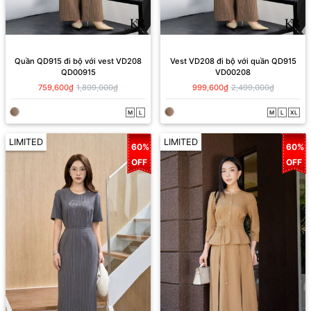
Quần QD915 đi bộ với vest VD208
Vest VD208 đi bộ với quần QD915
QD00915
VD00208
759,600₫
1,899,000₫
999,600₫
2,499,000₫
M
L
M
L
XL
LIMITED
LIMITED
60%
60%
OFF
OFF