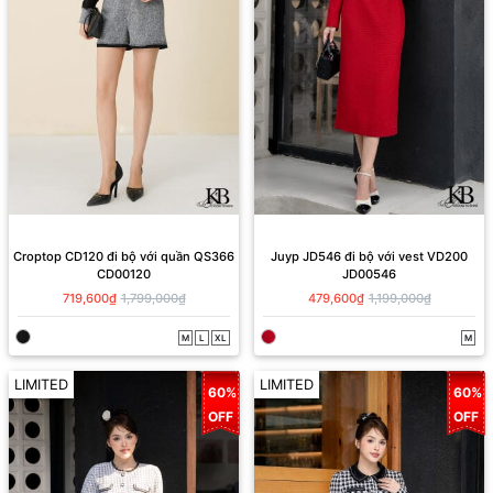
Croptop CD120 đi bộ với quần QS366
Juyp JD546 đi bộ với vest VD200
CD00120
JD00546
719,600₫
1,799,000₫
479,600₫
1,199,000₫
M
L
XL
M
LIMITED
LIMITED
60%
60%
OFF
OFF