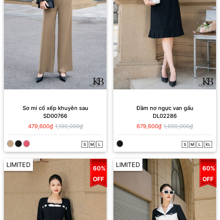
Sơ mi cổ xếp khuyên sau
Đầm nơ ngực van gấu
SD00766
DL02286
479,600₫
1,199,000₫
679,600₫
1,699,000₫
S
M
L
S
M
L
XL
LIMITED
LIMITED
60%
60%
OFF
OFF