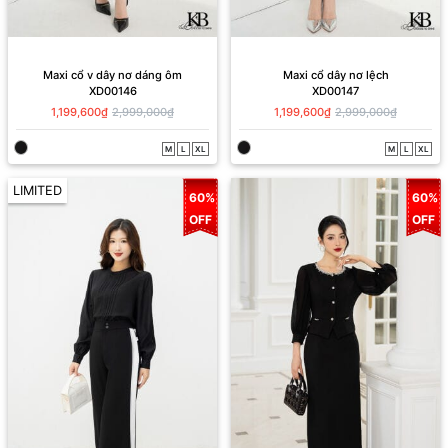
Maxi cổ v dây nơ dáng ôm
Maxi cổ dây nơ lệch
XD00146
XD00147
1,199,600₫
2,999,000₫
1,199,600₫
2,999,000₫
M
L
XL
M
L
XL
LIMITED
60%
60%
OFF
OFF