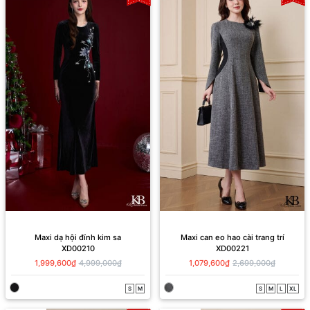
Maxi dạ hội đính kim sa
Maxi can eo hao cài trang trí
XD00210
XD00221
1,999,600₫
4,999,000₫
1,079,600₫
2,699,000₫
S
M
S
M
L
XL