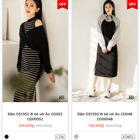
OFF
OFF
Đầm DS1352 đi bộ với Áo CD052
Đầm DS1350 đi bộ với Áo CD048
CD00052
CD00048
159,600₫
399,000₫
199,600₫
499,000₫
L
XL
S
M
L