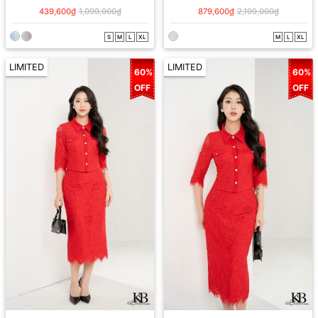
439,600₫
1,099,000₫
879,600₫
2,199,000₫
S
M
L
XL
M
L
XL
LIMITED
LIMITED
60%
60%
OFF
OFF