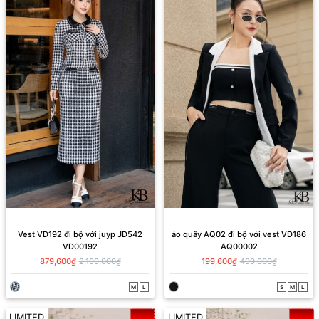
Vest VD192 đi bộ với juyp JD542
áo quây AQ02 đi bộ với vest VD186
VD00192
AQ00002
879,600₫
2,199,000₫
199,600₫
499,000₫
M
L
S
M
L
LIMITED
LIMITED