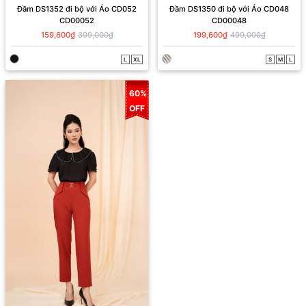
Đầm DS1352 đi bộ với Áo CD052
Đầm DS1350 đi bộ với Áo CD048
CD00052
CD00048
159,600₫
399,000₫
199,600₫
499,000₫
L
XL
S
M
L
60%
OFF