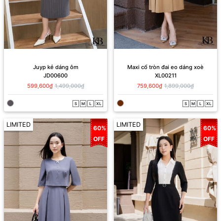
Juyp kẻ dáng ôm
Maxi cổ tròn đai eo dáng xoè
JD00600
XL00211
599,600₫
1,499,000₫
759,600₫
1,899,000₫
S
M
L
XL
S
M
L
XL
LIMITED
LIMITED
60%
60%
OFF
OFF