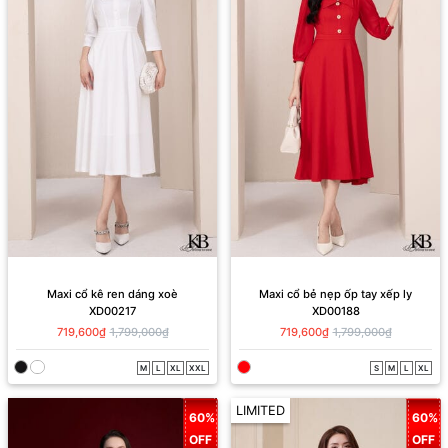
Maxi cổ kê ren dáng xoè
Maxi cổ bẻ nẹp ốp tay xếp ly
XD00217
XD00188
719,600₫
1,799,000₫
719,600₫
1,799,000₫
M
L
XL
XXL
S
M
L
XL
LIMITED
60%
60%
OFF
OFF