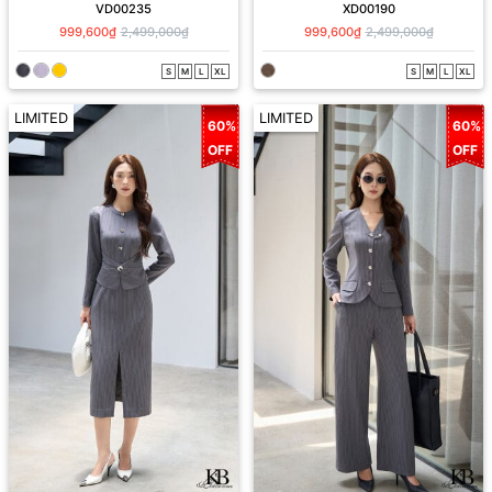
VD00235
XD00190
999,600₫
2,499,000₫
999,600₫
2,499,000₫
S
M
L
XL
S
M
L
XL
LIMITED
LIMITED
60%
60%
OFF
OFF