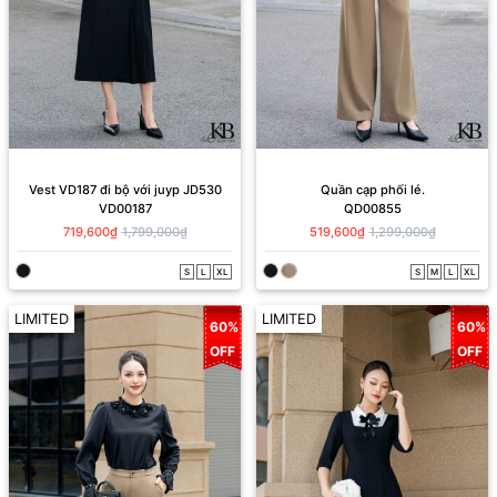
Vest VD187 đi bộ với juyp JD530
Quần cạp phối lé.
VD00187
QD00855
719,600₫
1,799,000₫
519,600₫
1,299,000₫
S
L
XL
S
M
L
XL
LIMITED
LIMITED
60%
60%
OFF
OFF