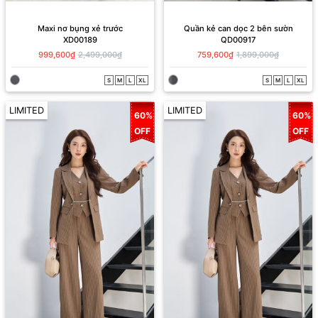
Maxi nơ bụng xẻ trước
Quần kẻ can dọc 2 bên sườn
XD00189
QD00917
999,600₫
2,499,000₫
759,600₫
1,899,000₫
S
M
L
XL
S
M
L
XL
LIMITED
LIMITED
60%
60%
OFF
OFF