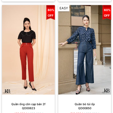
EASY
60%
60%
OFF
OFF
Quần ống côn cạp bản 2f
Quần bò túi ốp
QD00623
QD00850