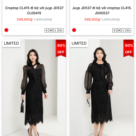
Croptop CL415 đi bộ với juyp JD537
Juyp JD537 đi bộ với croptop CL415.
CL00415
JD00537
599,600₫
1,499,000₫
599,600₫
1,499,000₫
S
M
L
XL
S
M
L
XL
LIMITED
LIMITED
60%
60%
OFF
OFF