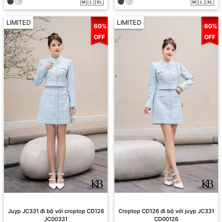
M
L
XL
M
L
XL
LIMITED
LIMITED
60%
60%
OFF
OFF
Juyp JC331 đi bộ với croptop CD126
Croptop CD126 đi bộ với juyp JC331
JC00331
CD00126