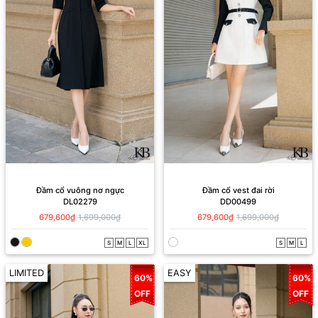
Đầm cổ vuông nơ ngực
Đầm cổ vest đai rời
DL02279
DD00499
679,600₫
1,699,000₫
679,600₫
1,699,000₫
S
M
L
XL
S
M
L
LIMITED
EASY
60%
60%
OFF
OFF