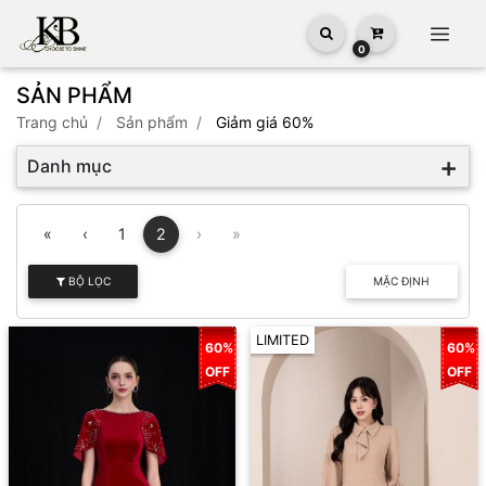
0
SẢN PHẨM
trang chủ
Sản phẩm
Giảm giá 60%
Danh mục
«
‹
1
2
›
»
BỘ LỌC
MẶC ĐỊNH
LIMITED
60%
60%
OFF
OFF