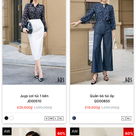
Juyp cơi túi 1 bên
Quần bò túi ốp
JD00510
QD00850
439,600₫
1,099,000₫
519,600₫
1,299,000₫
S
M
L
XL
L
XL
AW
AW
60%
60%