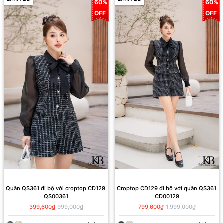
60%
60%
OFF
OFF
Quần QS361 đi bộ với croptop CD129.
Croptop CD129 đi bộ với quần QS361.
QS00361
CD00129
399,600₫
999,000₫
799,600₫
1,999,000₫