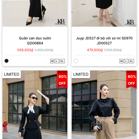
Quần can dọc sườn
Juyp JD527 đi bộ với sơ mi SD970
QD00864
JD00527
599,600₫
1,499,000₫
479,600₫
1,199,000₫
M
L
XL
M
L
XL
LIMITED
LIMITED
60%
60%
OFF
OFF