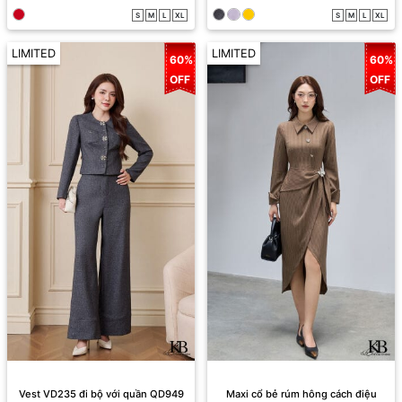
S
M
L
XL
S
M
L
XL
LIMITED
LIMITED
60%
60%
OFF
OFF
Vest VD235 đi bộ với quần QD949
Maxi cổ bẻ rúm hông cách điệu