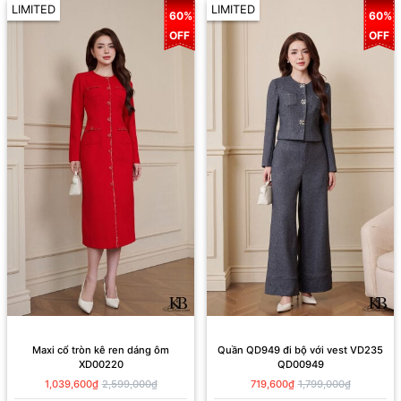
LIMITED
LIMITED
60%
60%
OFF
OFF
Maxi cổ tròn kê ren dáng ôm
Quần QD949 đi bộ với vest VD235
XD00220
QD00949
1,039,600₫
2,599,000₫
719,600₫
1,799,000₫