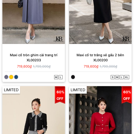
Maxi cổ tròn ghim cài trang trí
Maxi cổ tơ trắng xẻ gấu 2 bên
XL00203
XL00200
719,600₫
1,799,000₫
719,600₫
1,799,000₫
M
L
S
M
L
XL
LIMITED
LIMITED
60%
60%
OFF
OFF