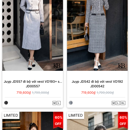
Juyp JD557 đi bộ với vest VD193+ sơ
Juyp JD542 đi bộ với vest VD192
JD00557
JD00542
mi SD831
719,600₫
1,799,000₫
719,600₫
1,799,000₫
M
L
M
L
XL
LIMITED
LIMITED
60%
60%
OFF
OFF