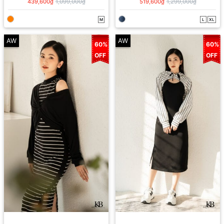
439,600₫
1,099,000₫
519,600₫
1,299,000₫
M
L
XL
AW
AW
60%
60%
OFF
OFF