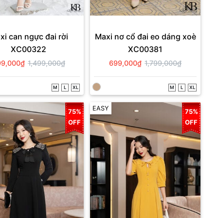
xi can ngực đai rời
Maxi nơ cổ đai eo dáng xoè
XC00322
XC00381
99,000₫
1,499,000₫
699,000₫
1,799,000₫
M
L
XL
M
L
XL
EASY
75%
75%
OFF
OFF