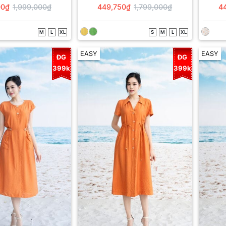
00₫
1,999,000₫
449,750₫
1,799,000₫
4
M
L
XL
S
M
L
XL
EASY
EASY
ĐG
ĐG
399k
399k