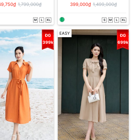
49,750₫
1,799,000₫
399,000₫
1,499,000₫
M
L
XL
S
M
L
XL
EASY
ĐG
ĐG
399k
699k