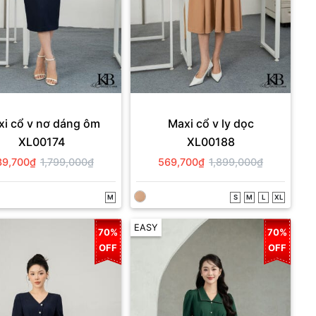
xi cổ v nơ dáng ôm
Maxi cổ v ly dọc
XL00174
XL00188
39,700₫
1,799,000₫
569,700₫
1,899,000₫
M
S
M
L
XL
EASY
70%
70%
OFF
OFF