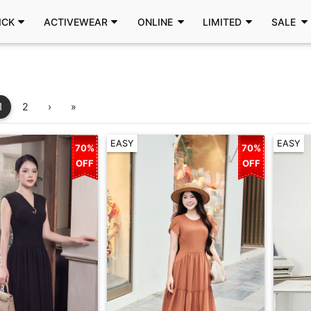
ICK
ACTIVEWEAR
ONLINE
LIMITED
SALE
1
2
›
»
EASY
EASY
70%
70%
OFF
OFF