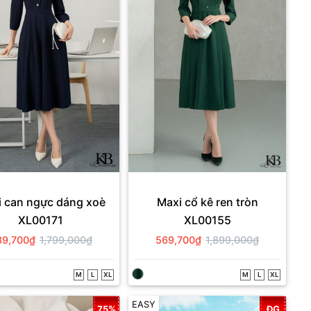
 can ngực dáng xoè
Maxi cổ kê ren tròn
XL00171
XL00155
39,700₫
1,799,000₫
569,700₫
1,899,000₫
M
L
XL
M
L
XL
EASY
75%
ĐG