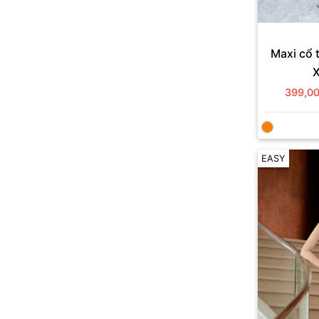
Maxi cổ 
399,0
EASY