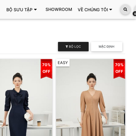
SHOWROOM
BỘ SƯU TẬP
VỀ CHÚNG TÔI
BỘ LỌC
MẶC ĐỊNH
EASY
70%
70%
OFF
OFF