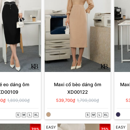
lé eo dáng ôm
Maxi cổ bèo dáng ôm
Maxi
XD00109
XD00122
00₫
1,899,000₫
539,700₫
1,799,000₫
5
S
M
L
XL
S
M
L
XL
EASY
EASY
70%
75%