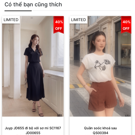
Có thể bạn cũng thích
LIMITED
LIMITED
40%
40%
OFF
OFF
Juyp JD655 đi bộ với sơ mi SC1167
Quần soóc khoá sau