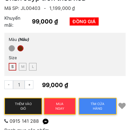
Mã SP: JL00403 -
1,199,000 ₫
Khuyến
99,000 ₫
ĐỒNG GIÁ
mãi:
Màu
(Nâu)
Size
S
M
L
99,000 ₫
-
+
THÊM VÀO
MUA
TÌM CỬA
GIỎ
NGAY
HÀNG
0915 141 288