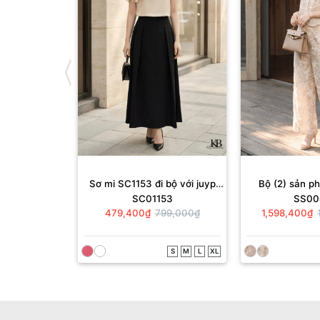
Sơ mi SC1153 đi bộ với juyp
Bộ (2) sản 
SC01153
SS00
JD643
+QD10
479,400₫
799,000₫
1,598,400₫
S
M
L
XL