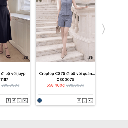
đi bộ với juyp
Croptop CS75 đi bộ với quần
Croptop CS72
1167
CS00075
CS
655
QS397.
Q
899,000₫
558,400₫
698,000₫
638,400
S
M
L
XL
M
L
XL