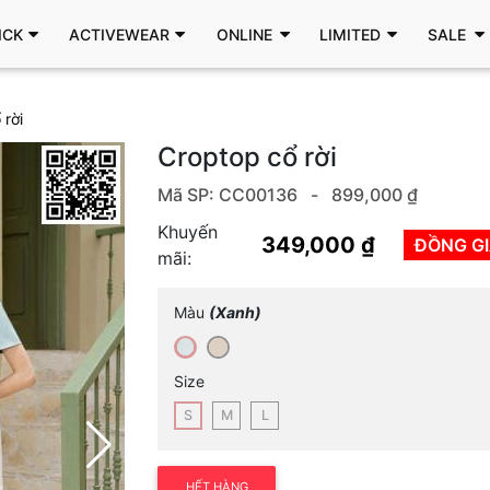
ICK
ACTIVEWEAR
ONLINE
LIMITED
SALE
 rời
Croptop cổ rời
Mã SP: CC00136 -
899,000 ₫
Khuyến
349,000 ₫
ĐỒNG G
mãi:
Màu
(Xanh)
Size
S
M
L
HẾT HÀNG