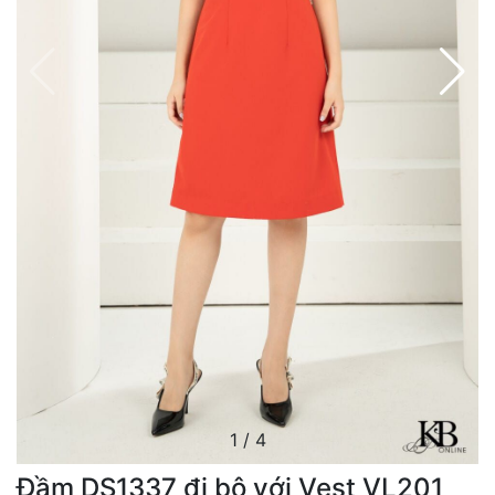
1
/
4
Đầm DS1337 đi bộ với Vest VL201