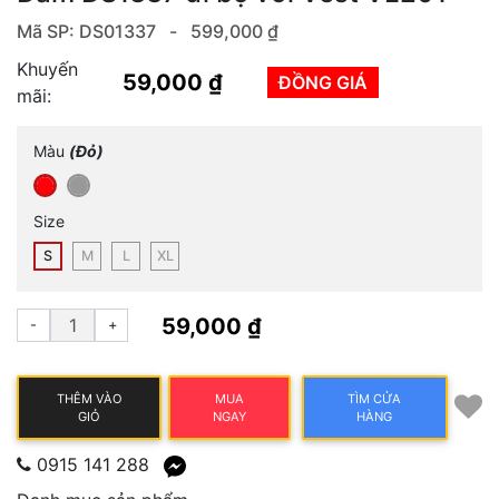
Mã SP: DS01337 -
599,000 ₫
Khuyến
59,000 ₫
ĐỒNG GIÁ
mãi:
Màu
(Đỏ)
Size
S
M
L
XL
59,000 ₫
-
+
THÊM VÀO
MUA
TÌM CỬA
GIỎ
NGAY
HÀNG
0915 141 288