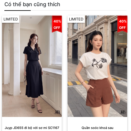
Có thể bạn cũng thích
LIMITED
LIMITED
40%
40%
OFF
OFF
Juyp JD655 đi bộ với sơ mi SC1167
Quần soóc khoá sau