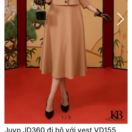
1
/
9
Juyp JD360 đi bộ với vest VD155