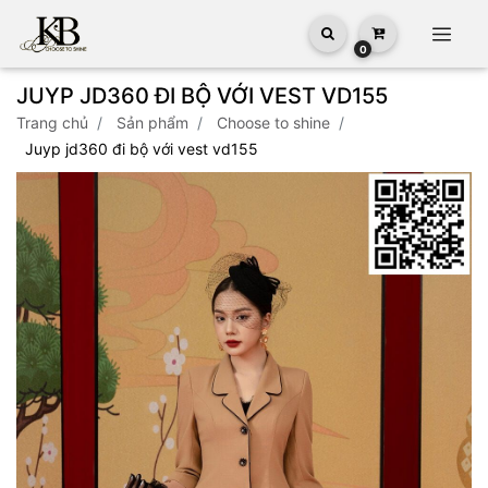
0
JUYP JD360 ĐI BỘ VỚI VEST VD155
trang chủ
sản phẩm
choose to shine
juyp jd360 đi bộ với vest vd155