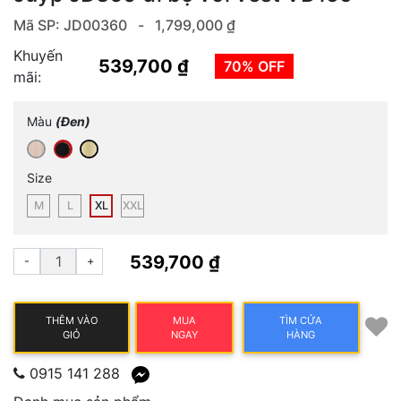
Mã SP: JD00360 -
1,799,000 ₫
Khuyến
539,700 ₫
70% OFF
mãi:
Màu
(Đen)
Size
M
L
XL
XXL
539,700 ₫
-
+
THÊM VÀO
MUA
TÌM CỬA
GIỎ
NGAY
HÀNG
0915 141 288