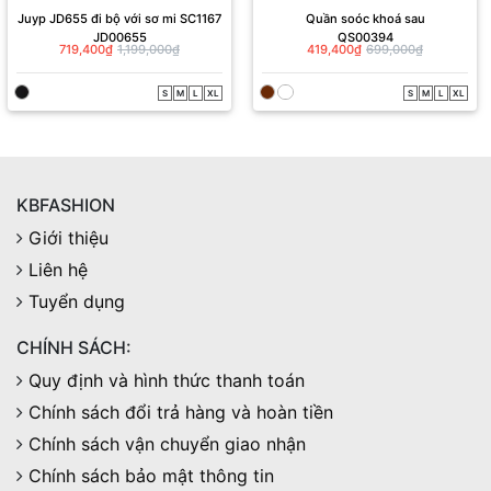
Juyp JD655 đi bộ với sơ mi SC1167
Quần soóc khoá sau
JD00655
QS00394
719,400₫
1,199,000₫
419,400₫
699,000₫
S
M
L
XL
S
M
L
XL
KBFASHION
Giới thiệu
Liên hệ
Tuyển dụng
CHÍNH SÁCH:
Quy định và hình thức thanh toán
Chính sách đổi trả hàng và hoàn tiền
Chính sách vận chuyển giao nhận
Chính sách bảo mật thông tin