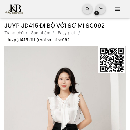
0
JUYP JD415 ĐI BỘ VỚI SƠ MI SC992
trang chủ
sản phẩm
easy pick
juyp jd415 đi bộ với sơ mi sc992