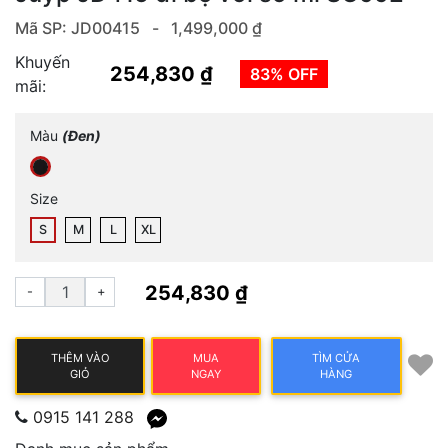
Mã SP: JD00415 -
1,499,000 ₫
Khuyến
254,830 ₫
83% OFF
mãi:
Màu
(Đen)
Size
S
M
L
XL
254,830 ₫
-
+
THÊM VÀO
MUA
TÌM CỬA
GIỎ
NGAY
HÀNG
0915 141 288