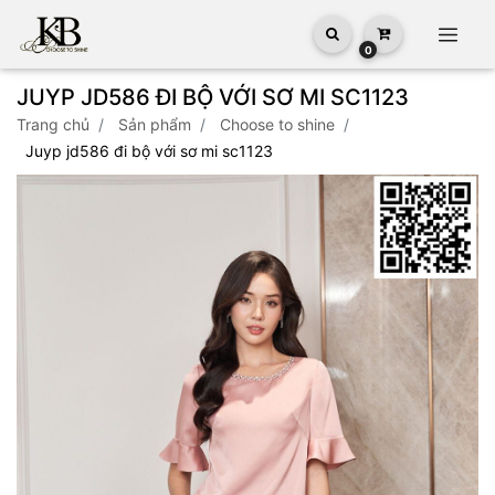
0
JUYP JD586 ĐI BỘ VỚI SƠ MI SC1123
trang chủ
sản phẩm
choose to shine
juyp jd586 đi bộ với sơ mi sc1123