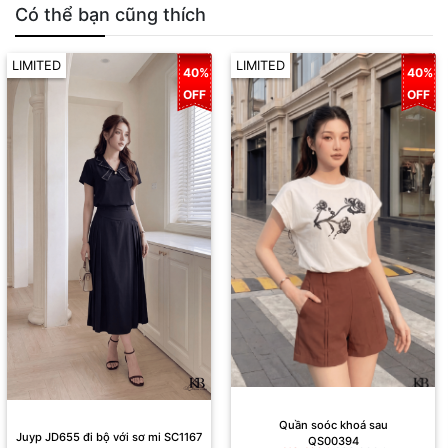
Có thể bạn cũng thích
LIMITED
LIMITED
40%
40%
OFF
OFF
Juyp JD655 đi bộ với sơ mi SC1167
Quần soóc khoá sau