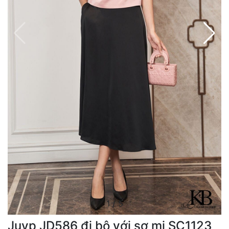
1
/
5
Juyp JD586 đi bộ với sơ mi SC1123