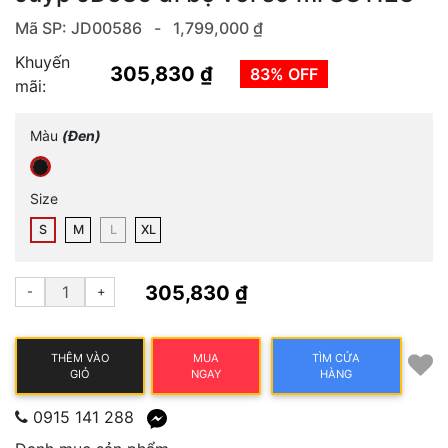
Mã SP: JD00586 -
1,799,000 ₫
Khuyến
305,830 ₫
83% OFF
mãi:
Màu
(Đen)
Size
S
M
L
XL
305,830 ₫
-
+
THÊM VÀO
MUA
TÌM CỬA
GIỎ
NGAY
HÀNG
0915 141 288