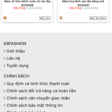
Maxi cổ tròn bênh cuộn mí can đai
Maxi hoa lệch can đai dáng xoè
XC00599
XC00597
dáng xoè
749,700₫
2,499,000₫
749,700₫
2,499,000₫
M
L
XL
M
L
XL
XXL
KBFASHION
Giới thiệu
Liên hệ
Tuyển dụng
CHÍNH SÁCH:
Quy định và hình thức thanh toán
Chính sách đổi trả hàng và hoàn tiền
Chính sách vận chuyển giao nhận
Chính sách bảo mật thông tin