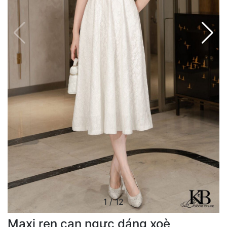
1
/
12
Maxi ren can ngực dáng xoè