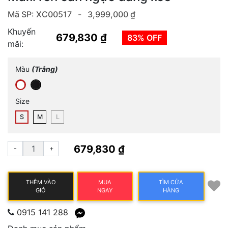
Mã SP: XC00517 -
3,999,000 ₫
Khuyến
679,830 ₫
83% OFF
mãi:
Màu
(Trắng)
Size
S
M
L
679,830 ₫
-
+
THÊM VÀO
MUA
TÌM CỬA
GIỎ
NGAY
HÀNG
0915 141 288