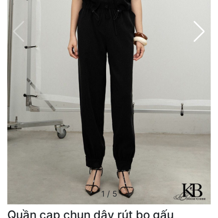
1
/
5
Quần cạp chun dây rút bo gấu