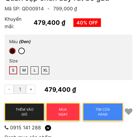
Mã SP: QD00914 -
799,000 ₫
Khuyến
479,400 ₫
40% OFF
mãi:
Màu
(Đen)
Size
S
M
L
XL
479,400 ₫
-
+
THÊM VÀO
MUA
TÌM CỬA
GIỎ
NGAY
HÀNG
0915 141 288