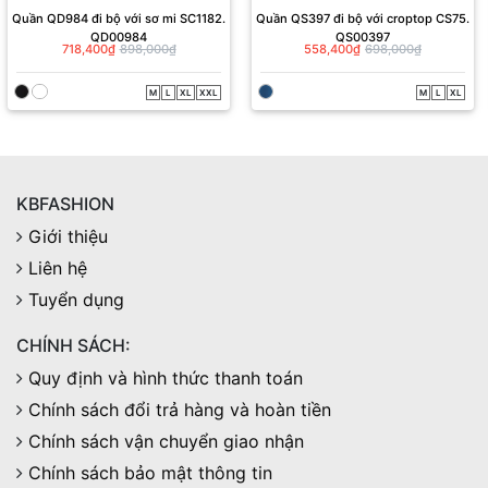
Quần QD984 đi bộ với sơ mi SC1182.
Quần QS397 đi bộ với croptop CS75.
QD00984
QS00397
718,400₫
898,000₫
558,400₫
698,000₫
M
L
XL
XXL
M
L
XL
KBFASHION
Giới thiệu
Liên hệ
Tuyển dụng
CHÍNH SÁCH:
Quy định và hình thức thanh toán
Chính sách đổi trả hàng và hoàn tiền
Chính sách vận chuyển giao nhận
Chính sách bảo mật thông tin