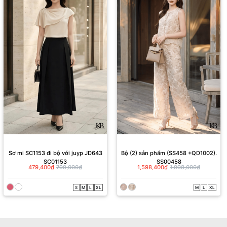
Sơ mi SC1153 đi bộ với juyp JD643
Bộ (2) sản phẩm (SS458 +QD1002).
SC01153
SS00458
479,400₫
799,000₫
1,598,400₫
1,998,000₫
S
M
L
XL
M
L
XL