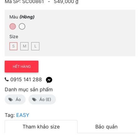
Mã SP: SC00861 -
549,000 ₫
Màu
(Hồng)
Size
S
M
L
HẾT HÀNG
0915 141 288
Danh mục sản phẩm
Áo
Áo (E)
Tag:
EASY
Tham khảo size
Bảo quản