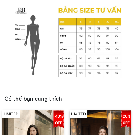
Có thể bạn cũng thích
LIMITED
LIMITED
40%
20%
OFF
OFF