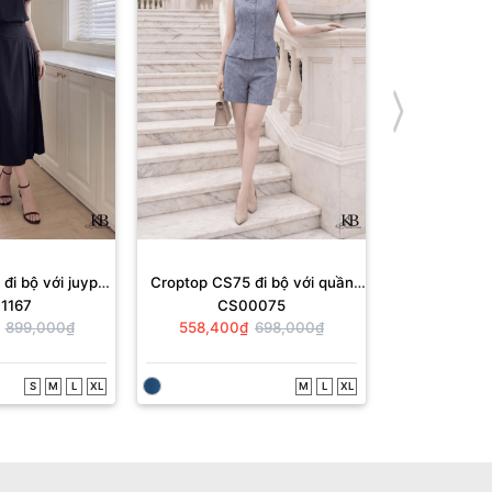
đi bộ với juyp
Croptop CS75 đi bộ với quần
Croptop CS72
1167
CS00075
CS
655
QS397.
Q
899,000₫
558,400₫
698,000₫
638,400
S
M
L
XL
M
L
XL