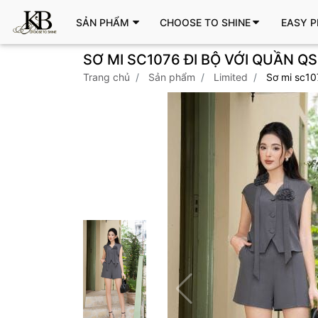
SẢN PHẨM
CHOOSE TO SHINE
EASY P
SƠ MI SC1076 ĐI BỘ VỚI QUẦN QS
trang chủ
sản phẩm
limited
sơ mi sc1