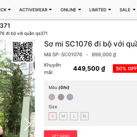
ICK
ACTIVEWEAR
ONLINE
LIMITED
SALE
371
076 đi bộ với quần qs371
Sơ mi SC1076 đi bộ với q
Mã SP: SC01076 -
899,000 ₫
Khuyến
449,500 ₫
50% OFF
mãi:
Màu
(Ghi)
Size
S
M
L
XL
HẾT HÀNG