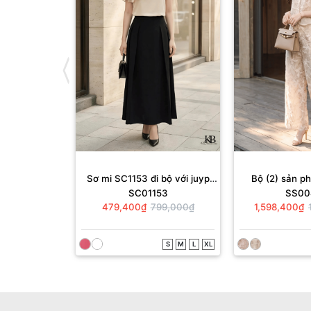
Sơ mi SC1153 đi bộ với juyp
Bộ (2) sản 
SC01153
SS00
JD643
+QD10
479,400₫
799,000₫
1,598,400₫
S
M
L
XL