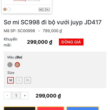
M
L
XL
Sơ mi SC998 đi bộ vưới juyp JD417
Mã SP: SC00998 -
799,000 ₫
Khuyến
299,000 ₫
ĐỒNG GIÁ
mãi:
Màu
(Be)
Size
M
L
XL
299,000 ₫
-
+