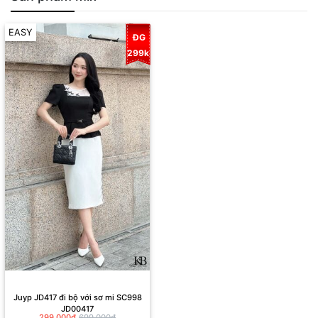
EASY
ĐG
299k
Juyp JD417 đi bộ với sơ mi SC998
JD00417
299,000₫
699,000₫