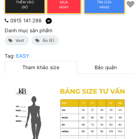
THÊM VÀO
MUA
TÌM CỬA
GIỎ
NGAY
HÀNG
0915 141 288
Danh mục sản phẩm
Vest
Áo (E)
Tag:
EASY
Tham khảo size
Bảo quản