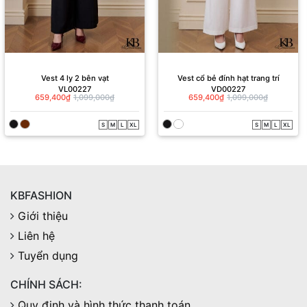
Vest 4 ly 2 bên vạt
Vest cổ bẻ đính hạt trang trí
VL00227
VD00227
659,400₫
1,099,000₫
659,400₫
1,099,000₫
S
M
L
XL
S
M
L
XL
KBFASHION
Giới thiệu
Liên hệ
Tuyển dụng
CHÍNH SÁCH:
Quy định và hình thức thanh toán