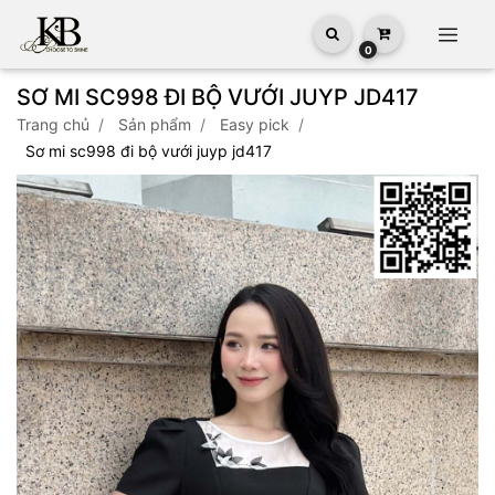
0
SƠ MI SC998 ĐI BỘ VƯỚI JUYP JD417
trang chủ
sản phẩm
easy pick
sơ mi sc998 đi bộ vưới juyp jd417