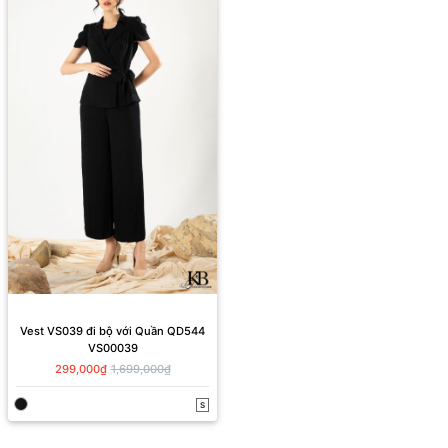
Vest VS039 đi bộ với Quần QD544
VS00039
299,000₫
1,699,000₫
S