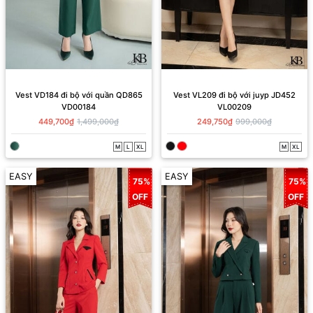
Vest VD184 đi bộ với quần QD865
Vest VL209 đi bộ với juyp JD452
VD00184
VL00209
449,700₫
1,499,000₫
249,750₫
999,000₫
M
L
XL
M
XL
EASY
EASY
75%
75%
OFF
OFF