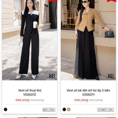
Vest cổ thuỷ thủ
Vest cổ bẻ đột chỉ túi ốp 2 bên
VD00212
VD00211
599,400₫
999,000₫
599,400₫
999,000₫
M
L
XL
S
M
L
XL