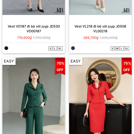
Vest VD187 đi bộ với juyp JD530
Vest VL218 đi bộ với juyp JD508
VD00187
VL00218
719,600₫
1,799,000₫
389,700₫
1,299,000₫
S
L
XL
S
M
L
XL
EASY
EASY
70%
75%
OFF
OFF