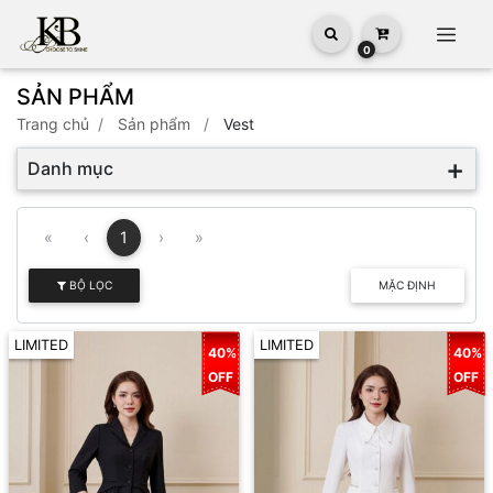
0
SẢN PHẨM
trang chủ
sản phẩm
Vest
Danh mục
«
‹
1
›
»
BỘ LỌC
MẶC ĐỊNH
LIMITED
LIMITED
40%
40%
OFF
OFF