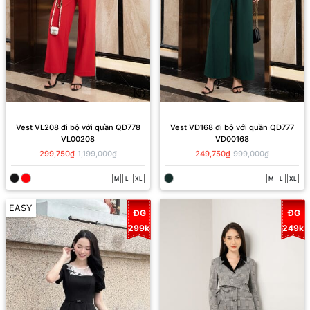
Vest VL208 đi bộ với quần QD778
Vest VD168 đi bộ với quần QD777
VL00208
VD00168
299,750₫
1,199,000₫
249,750₫
999,000₫
M
L
XL
M
L
XL
EASY
ĐG
ĐG
299k
249k