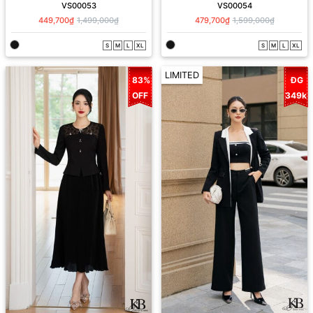
VS00053
VS00054
449,700₫
1,499,000₫
479,700₫
1,599,000₫
S
M
L
XL
S
M
L
XL
LIMITED
83%
ĐG
OFF
349k