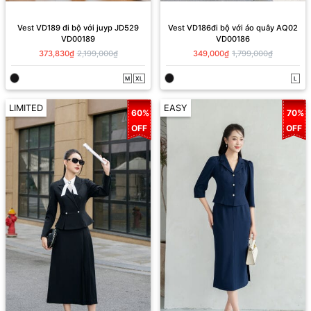
Vest VD189 đi bộ với juyp JD529
Vest VD186đi bộ với áo quây AQ02
VD00189
VD00186
373,830₫
2,199,000₫
349,000₫
1,799,000₫
M
XL
L
LIMITED
EASY
60%
70%
OFF
OFF