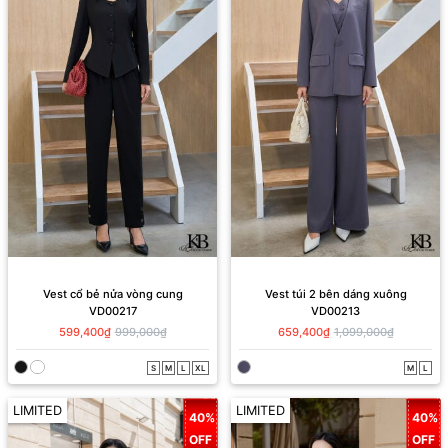
Vest cổ bẻ nửa vòng cung
Vest túi 2 bên dáng xuông
VD00217
VD00213
599,400₫
999,000₫
659,400₫
1,099,000₫
S
M
L
XL
M
L
LIMITED
LIMITED
40%
40%
OFF
OFF