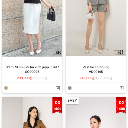
Sơ mi SC998 đi bộ vưới juyp JD417
Vest kẻ cổ nhung
SC00998
VD00145
299,000₫
799,000₫
249,000₫
1,799,000₫
M
S
EASY
ĐG
ĐG
149k
149k