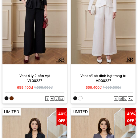
Vest 4 ly 2 bên vạt
Vest cổ bẻ đính hạt trang trí
VL00227
VD00227
659,400₫
1,099,000₫
659,400₫
1,099,000₫
S
M
L
XL
S
M
L
XL
LIMITED
LIMITED
40%
40%
OFF
OFF