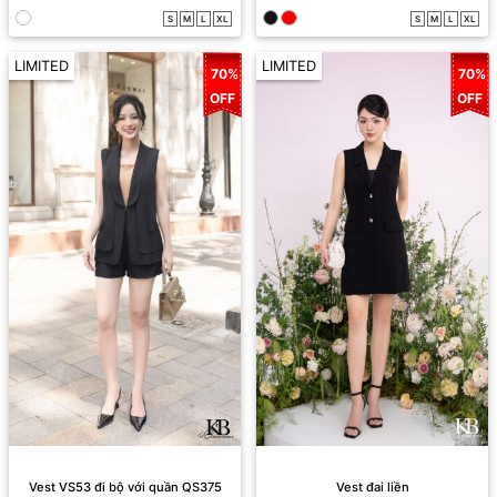
S
M
L
XL
S
M
L
XL
LIMITED
LIMITED
70%
70%
OFF
OFF
Vest VS53 đi bộ với quần QS375
Vest đai liền