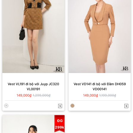
Vest VL191 đi bộ với Juyp JC320
Vest VD141 đi bộ với Đầm DH059
VL00191
VD00141
149,000₫
1,299,000₫
149,000₫
1,199,000₫
S
S
ĐG
299k