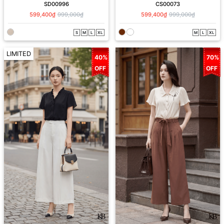
SD00996
CS00073
599,400₫
999,000₫
599,400₫
999,000₫
S
M
L
XL
M
L
XL
LIMITED
40%
70%
OFF
OFF