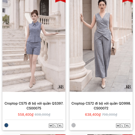
Croptop CS75 đi bộ với quần QS397.
Croptop CS72 đi bộ với quần QD998.
CS00075
CS00072
558,400₫
698,000₫
638,400₫
798,000₫
M
L
XL
M
L
XL