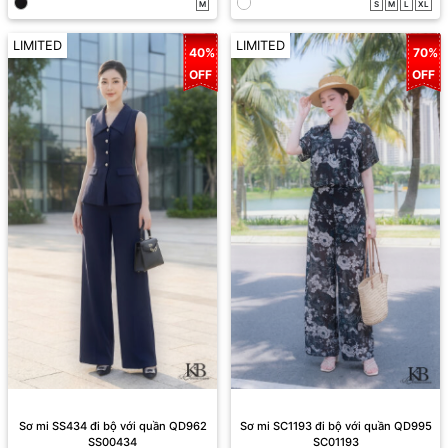
M
S
M
L
XL
LIMITED
LIMITED
40%
70%
OFF
OFF
Sơ mi SS434 đi bộ với quần QD962
Sơ mi SC1193 đi bộ với quần QD995
SS00434
SC01193