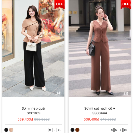
OFF
OFF
Sơ mi nẹp quài
Sơ mi sát nách cổ v
SC01169
SS00444
539,400₫
899,000₫
509,400₫
849,000₫
M
L
XL
S
M
L
XL