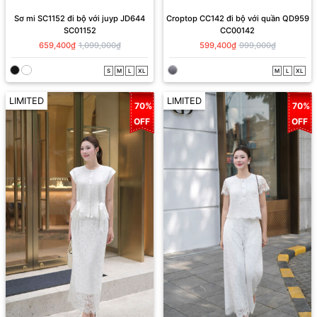
Sơ mi SC1152 đi bộ với juyp JD644
Croptop CC142 đi bộ với quần QD959
SC01152
CC00142
659,400₫
1,099,000₫
599,400₫
999,000₫
S
M
L
XL
M
L
XL
LIMITED
LIMITED
70%
70%
OFF
OFF