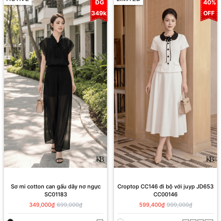
ĐG
40%
349k
OFF
Sơ mi cotton can gấu dây nơ ngực
Croptop CC146 đi bộ với juyp JD653
SC01183
CC00146
349,000₫
699,000₫
599,400₫
999,000₫