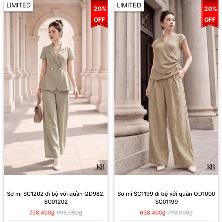
LIMITED
LIMITED
20%
20%
OFF
OFF
Sơ mi SC1202 đi bộ với quần QD982.
Sơ mi SC1199 đi bộ với quần QD1000
SC01202
SC01199
798,400₫
998,000₫
638,400₫
798,000₫