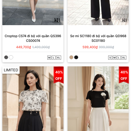
Croptop CS74 đi bộ với quần QS396
Sơ mi SC1180 đi bộ với quần QD968
CS00074
SC01180
449,700₫
1,499,000₫
599,400₫
999,000₫
M
L
XL
S
M
L
XL
LIMITED
40%
40%
OFF
OFF