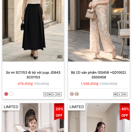
Sơ mi SC1153 đi bộ với juyp JD643
Bộ (2) sản phẩm (SS458 +QD1002).
SC01153
SS00458
479,400₫
799,000₫
1,598,400₫
1,998,000₫
S
M
L
XL
M
L
XL
LIMITED
LIMITED
20%
40%
OFF
OFF